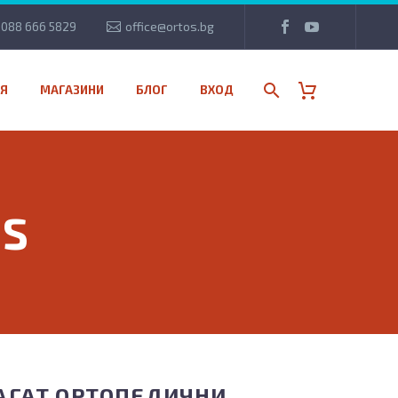
088 666 5829
office@ortos.bg
Я
МАГАЗИНИ
БЛОГ
ВХОД
’S
ЛАГАТ ОРТОПЕДИЧНИ