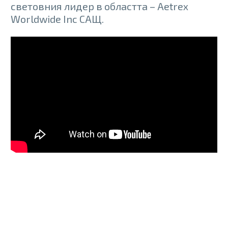
световния лидер в областта – Aetrex
Worldwide Inc САЩ.