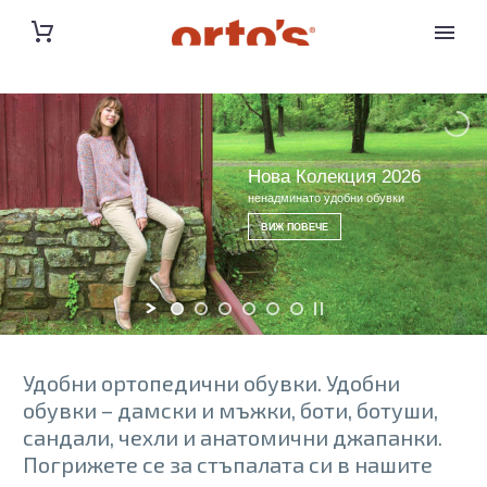
Нова Колекция 2026
ненадминато удобни обувки
ВИЖ ПОВЕЧЕ
Удобни ортопедични ​обувки. Удобни
обувки – дамски и мъжки, боти, ботуши,
сандали, чехли и анатомични джапанки.
Погрижете се за стъпалата си в нашите