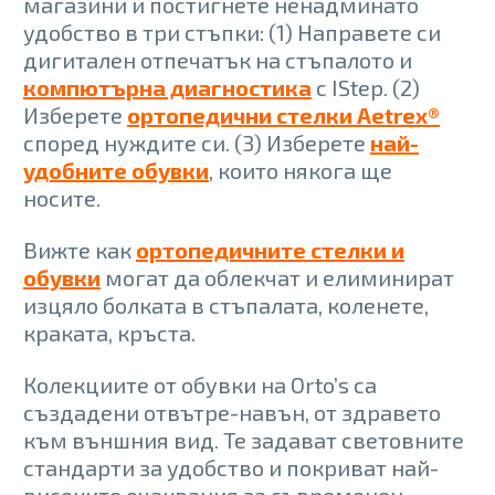
магазини и постигнете ненадминато
удобство в три стъпки: (1) Направете си
дигитален отпечатък на стъпалото и
компютърна диагностика
с IStep. (2)
Изберете
ортопедични стелки Aetrex®
според нуждите си. (3) Изберете
най-
удобните обувки
, които някога ще
носите.
Вижте как
ортопедичните стелки и
обувки
могат да облекчат и елиминират
изцяло болката в стъпалата, коленете,
краката, кръста.
Колекциите от обувки на Orto’s са
създадени отвътре-навън, от здравето
към външния вид. Те задават световните
стандарти за удобство и покриват най-