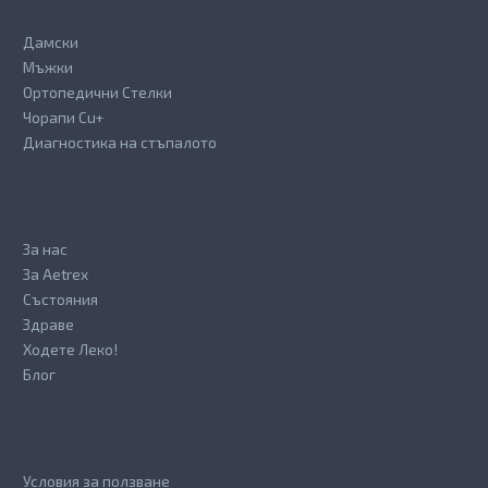
Дамски
Мъжки
Ортопедични Стелки
Чорапи Cu+
Диагностика на стъпалото
За нас
За Aetrex
Състояния
Здраве
Ходете Леко!
Блог
Условия за ползване