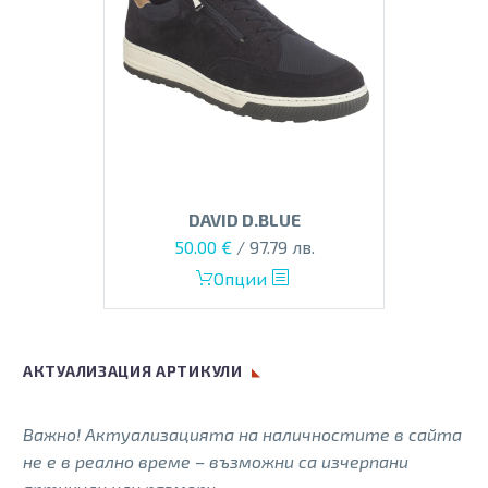
DAVID D.BLUE
Original
Текущата
50.00
€
/ 97.79 лв.
price
цена
This
Опции
was:
е:
product
135.00 €.
50.00 €.
has
multiple
АКТУАЛИЗАЦИЯ АРТИКУЛИ
variants.
The
Важно! Актуализацията на наличностите в сайта
options
не е в реално време – възможни са изчерпани
may