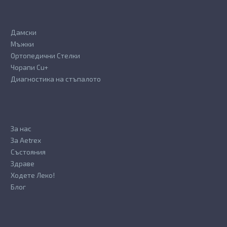
Дамски
Мъжки
Ортопедични Стелки
Чорапи Cu+
Диагностика на стъпалото
За нас
За Aetrex
Състояния
Здраве
Ходете Леко!
Блог