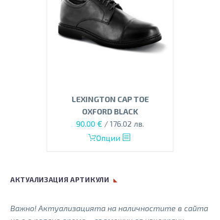
LEXINGTON CAP TOE
OXFORD BLACK
Original
Текущата
90.00
€
/ 176.02 лв.
price
цена
This
Опции
was:
е:
product
135.00 €.
90.00 €.
has
multiple
АКТУАЛИЗАЦИЯ АРТИКУЛИ
variants.
The
Важно! Актуализацията на наличностите в сайта
options