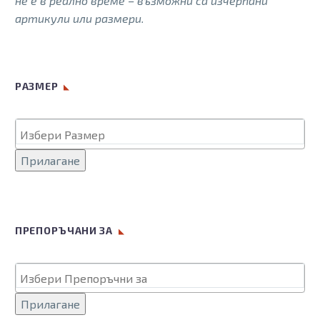
не е в реално време – възможни са изчерпани
may
артикули или размери.
be
chosen
on
the
РАЗМЕР
product
page
Прилагане
ПРЕПОРЪЧАНИ ЗА
Прилагане