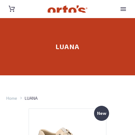
LUANA
Home
LUANA
New