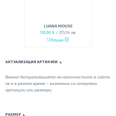
the
product
page
LUANA MOUSE
Original
Текущата
110.00
€
/ 215.14 лв.
price
цена
This
Опции
was:
е:
product
135.00 €.
110.00 €.
has
multiple
АКТУАЛИЗАЦИЯ АРТИКУЛИ
variants.
The
Важно! Актуализацията на наличностите в сайта
options
не е в реално време – възможни са изчерпани
may
артикули или размери.
be
chosen
on
the
РАЗМЕР