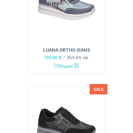
be
chosen
on
the
product
page
LUANA ORTHO JEANS
135.00
€
/ 264.04 лв.
This
Опции
product
has
multiple
SALE
variants.
The
options
may
be
chosen