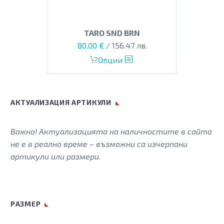
product
page
TARO SND BRN
Original
Текущата
80.00
€
/ 156.47 лв.
price
цена
This
Опции
was:
е:
product
110.00 €.
80.00 €.
has
multiple
АКТУАЛИЗАЦИЯ АРТИКУЛИ
variants.
The
Важно! Актуализацията на наличностите в сайта
options
не е в реално време – възможни са изчерпани
may
артикули или размери.
be
chosen
on
the
РАЗМЕР
product
page