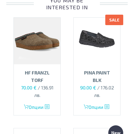
YOU MAY BE
The
INTERESTED IN
options
SALE
may
be
chosen
on
the
product
page
HF FRANZL
PINA PAINT
TORF
BLK
Original
Текущата
70.00
€
/ 136.91
90.00
€
/ 176.02
price
цена
лв.
лв.
was:
е:
This
This
Опции
Опции
125.00 €.
90.00 €.
product
product
has
has
multiple
multiple
New