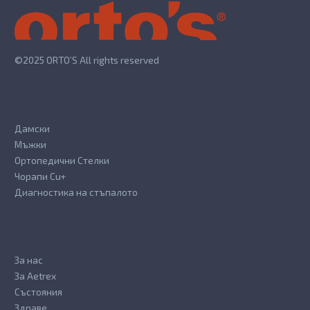
on
be
the
chosen
product
on
page
the
©2025 ORTO’S All rights reserved
product
page
Дамски
Мъжки
Ортопедични Стелки
Чорапи Cu+
Диагностика на стъпалото
За нас
За Aetrex
Състояния
Здраве