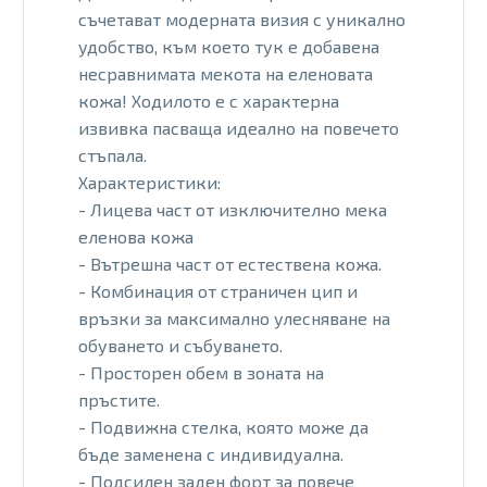
съчетават модерната визия с уникално
удобство, към което тук е добавена
несравнимата мекота на еленовата
кожа! Ходилото е с характерна
извивка пасваща идеално на повечето
стъпала.
Характеристики:
- Лицева част от изключително мека
еленова кожа
- Вътрешна част от естествена кожа.
- Комбинация от страничен цип и
връзки за максимално улесняване на
обуването и събуването.
- Просторен обем в зоната на
пръстите.
- Подвижна стелка, която може да
бъде заменена с индивидуална.
- Подсилен заден форт за повече