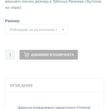
вашият точен размер в Таблица Размери (бутона
по-горе):
Размер
Избиране на възможност
количество
ДОБАВЯНЕ В КОЛИЧКАТА
за
HIMONA
DEER
BLUE
WH
ОПИСАНИЕ
Дамски ежедневни маратонки Himona