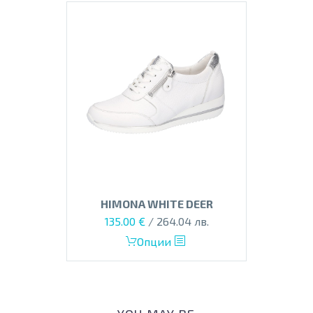
HIMONA WHITE DEER
135.00
€
/ 264.04 лв.
This
Опции
product
has
multiple
variants.