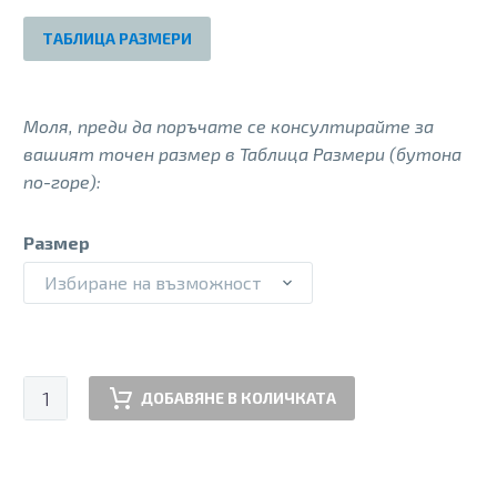
130.00 €.
60.00 €.
ТАБЛИЦА РАЗМЕРИ
Моля, преди да поръчате се консултирайте за
вашият точен размер в Таблица Размери (бутона
по-горе):
Размер
Избиране на възможност
количество
ДОБАВЯНЕ В КОЛИЧКАТА
за
PSS
PONUMENT