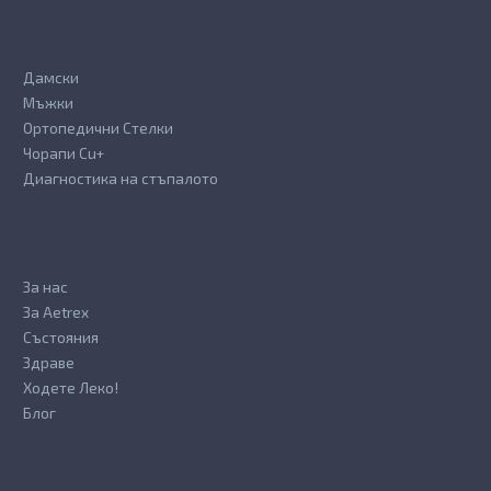
page
Дамски
Мъжки
Ортопедични Стелки
Чорапи Cu+
Диагностика на стъпалото
За нас
За Aetrex
Състояния
Здраве
Ходете Леко!
Блог