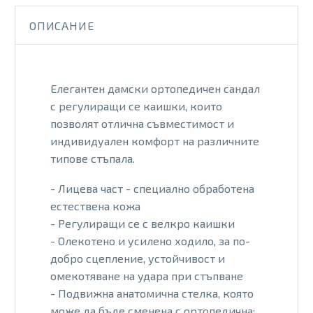
SOLE
NEGRO
ОПИСАНИЕ
Елегантен дамски ортопедичен сандал
с регулиращи се каишки, които
позволят отлична съвместимост и
индивидуален комфорт на различните
типове стъпала.
- Лицева част - специално обработена
естествена кожа
- Регулиращи се с велкро каишки
- Олекотено и усилено ходило, за по-
добро сцепление, устойчивост и
омекотяване на удара при стъпване
- Подвижна анатомична стелка, която
може да бъде сменена с ортопедична: