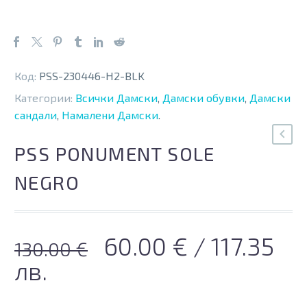
Код:
PSS-230446-H2-BLK
Категории:
Всички Дамски
,
Дамски обувки
,
Дамски
сандали
,
Намалени Дамски
.
PSS PONUMENT SOLE
NEGRO
Original
Текущата
60.00
€
/ 117.35
130.00
€
price
цена
лв.
was:
е: