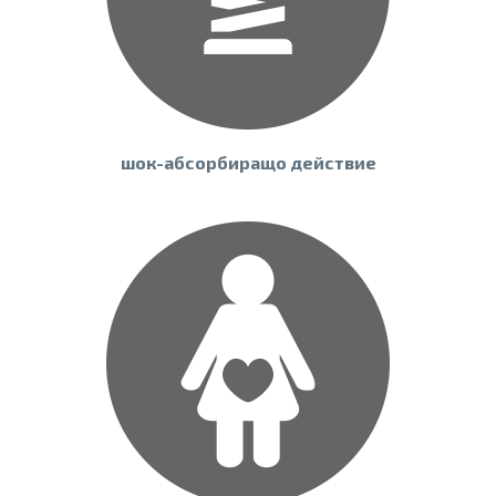
шок-абсорбиращо действие