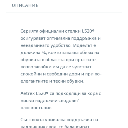
официални
ОПИСАНИЕ
плоскостъпие
L520W
Серията официални стелки L520®
осигуряват оптимална поддръжка и
ненадминато удобство. Моделът е
дължина ¾, което запазва обема на
обувката в областта при пръстите,
позволявайки им да се чувстват
спокойни и свободни дори и при по-
елегантните и тесни обувки.
Aetrex L520® са подходящи за хора с
ниски надлъжни сводове/
плоскостъпие.
Със своята уникална поддръжка на
надлъжния свод, те балансират