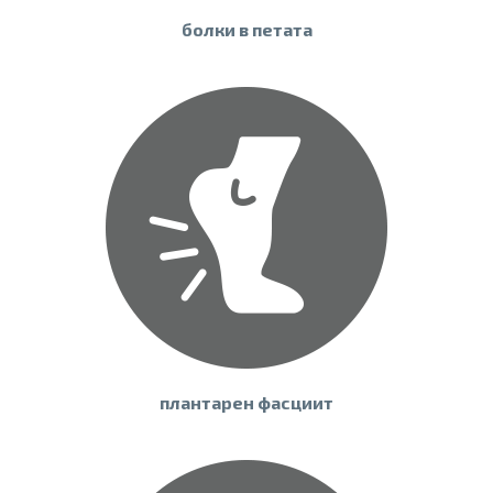
болки в петата
плантарен фасциит