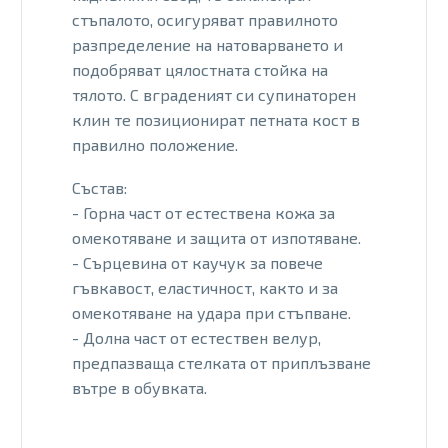
стъпалото, осигуряват правилното
разпределение на натоварването и
подобряват цялостната стойка на
тялото. С вграденият си супинаторен
клин те позиционират петната кост в
правилно положение.
Състав:
- Горна част от естествена кожа за
омекотяване и защита от изпотяване.
- Сърцевина от каучук за повече
гъвкавост, еластичност, както и за
омекотяване на удара при стъпване.
- Долна част от естествен велур,
предпазваща стелката от приплъзване
вътре в обувката.