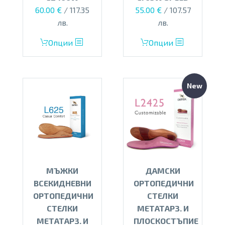
60.00
€
/ 117.35
55.00
€
/ 107.57
лв.
лв.
This
This
Опции
Опции
product
product
has
has
multiple
multiple
New
variants.
variants.
The
The
options
options
may
may
be
be
chosen
chosen
on
on
МЪЖКИ
ДАМСКИ
the
the
ВСЕКИДНЕВНИ
ОРТОПЕДИЧНИ
product
product
ОРТОПЕДИЧНИ
СТЕЛКИ
page
page
СТЕЛКИ
МЕТАТАРЗ. И
МЕТАТАРЗ. И
ПЛОСКОСТЪПИЕ