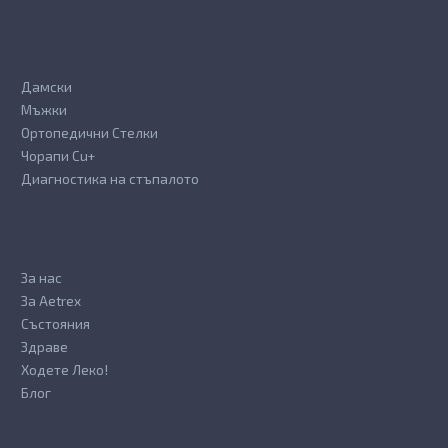
product
page
page
Дамски
Мъжки
Ортопедични Стелки
Чорапи Cu+
Диагностика на стъпалото
За нас
За Aetrex
Състояния
Здраве
Ходете Леко!
Блог