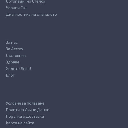
Ортопедични Стелки
Чорапи Cu+
Диагностика на стъпалото
За нас
За Aetrex
Състояния
Здраве
Ходете Леко!
Блог
Условия за ползване
Политика Лични Данни
Поръчка и Доставка
Карта на сайта