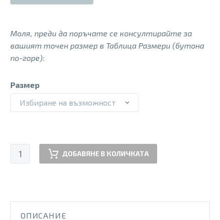
Моля, преди да поръчате се консултирайте за
вашият точен размер в Таблица Размери (бутона
по-горе):
Размер
Избиране на възможност
количество
ДОБАВЯНЕ В КОЛИЧКАТА
за
ADEA
ORTHO
BLAU
ОПИСАНИЕ