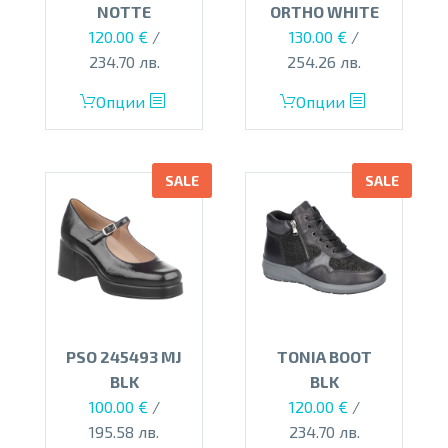
product
the
NOTTE
ORTHO WHITE
page
product
Original
Текущата
120.00
€
/
130.00
€
/
page
price
цена
234.70 лв.
254.26 лв.
was:
е:
This
This
Опции
Опции
145.00 €.
120.00 €.
product
product
has
has
multiple
multiple
SALE
SALE
variants.
variants.
The
The
options
options
may
may
be
be
chosen
chosen
on
on
PSO 245493 MJ
TONIA BOOT
the
the
BLK
BLK
product
product
Original
Текущата
Original
Текущата
100.00
€
/
120.00
€
/
page
page
price
цена
price
цена
195.58 лв.
234.70 лв.