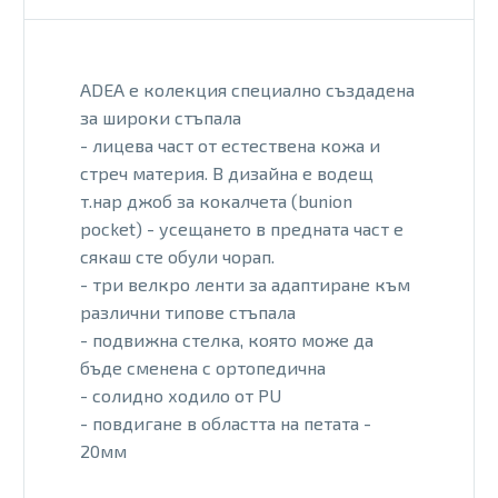
ADEA е колекция специално създадена
за широки стъпала
- лицева част от естествена кожа и
стреч материя. В дизайна е водещ
т.нар джоб за кокалчета (bunion
pocket) - усещането в предната част е
сякаш сте обули чорап.
- три велкро ленти за адаптиране към
различни типове стъпала
- подвижна стелка, която може да
бъде сменена с ортопедична
- солидно ходило от PU
- повдигане в областта на петата -
20мм