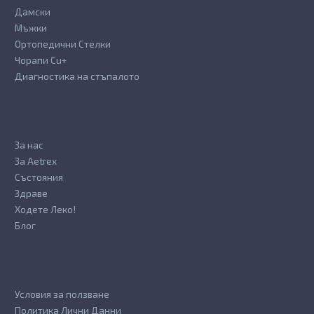
Дамски
Мъжки
Ортопедични Стелки
Чорапи Cu+
Диагностика на стъпалото
За нас
За Aetrex
Състояния
Здраве
Ходете Леко!
Блог
Условия за ползване
Политика Лични Данни