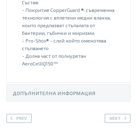
Състав:
- Покритие CopperGuard ®: съвременна
технология с вплетени медни влакна,
които предпазват стъпалата от
бактерии, гъбички и миризми.
- Pro-Shox® - слой който омекотява
стъпването
- Долна част от полиуретан
AeroCellIQ150™
ДОПЪЛНИТЕЛНА ИНФОРМАЦИЯ
PREV
NEXT