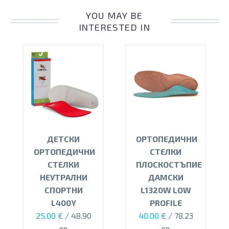
YOU MAY BE
INTERESTED IN
ДЕТСКИ
ОРТОПЕДИЧНИ
ОРТОПЕДИЧНИ
СТЕЛКИ
СТЕЛКИ
ПЛОСКОСТЪПИЕ
НЕУТРАЛНИ
ДАМСКИ
СПОРТНИ
L1320W LOW
L400Y
PROFILE
Original
Текущата
25.00
€
/ 48.90
40.00
€
/ 78.23
price
цена
лв.
лв.