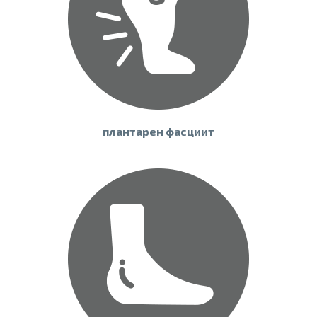
плантарен фасциит