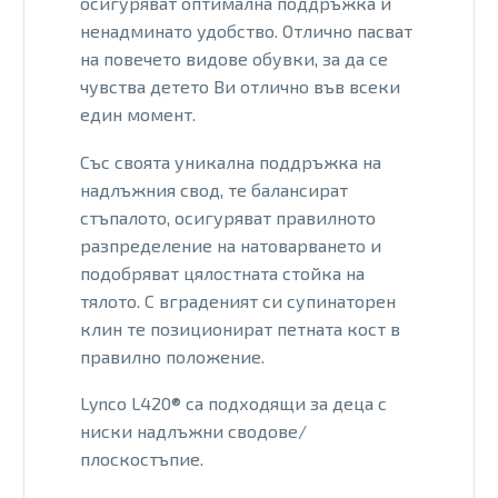
осигуряват оптимална поддръжка и
ненадминато удобство. Отлично пасват
на повечето видове обувки, за да се
чувства детето Ви отлично във всеки
един момент.
Със своята уникална поддръжка на
надлъжния свод, те балансират
стъпалото, осигуряват правилното
разпределение на натоварването и
подобряват цялостната стойка на
тялото. С вграденият си супинаторен
клин те позиционират петната кост в
правилно положение.
Lynco L420® са подходящи за деца с
ниски надлъжни сводове/
плоскостъпие.