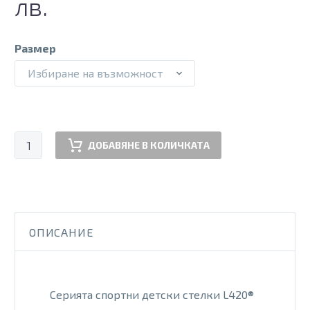
price
цена
лв.
was:
е:
35.00 €.
25.00 €.
Размер
Избиране на възможност
количество
ДОБАВЯНЕ В КОЛИЧКАТА
за
Детски
ортопедични
стелки
плоскостъпие
ОПИСАНИЕ
L420Y
Серията спортни детски стелки L420®