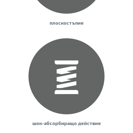
плоскостъпие
шок-абсорбиращо действие