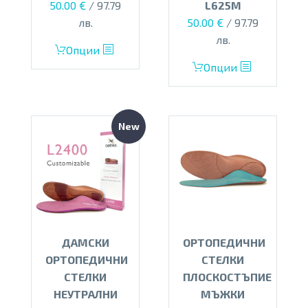
50.00
€
/ 97.79
L625M
лв.
50.00
€
/ 97.79
лв.
This
Опции
product
This
Опции
has
product
multiple
has
variants.
multiple
New
The
variants.
options
The
may
options
be
may
chosen
be
on
chosen
the
on
ДАМСКИ
ОРТОПЕДИЧНИ
product
the
ОРТОПЕДИЧНИ
СТЕЛКИ
page
product
СТЕЛКИ
ПЛОСКОСТЪПИЕ
page
НЕУТРАЛНИ
МЪЖКИ