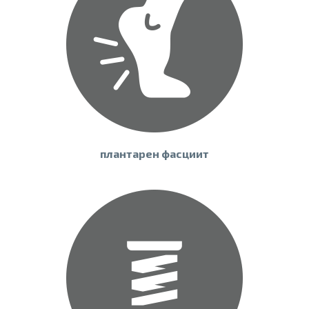
плантарен фасциит