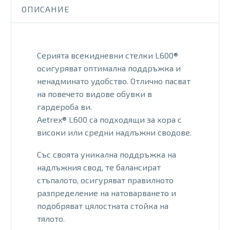
стелки
ОПИСАНИЕ
неутрални
L600M
Серията всекидневни стелки L600®
осигуряват оптимална поддръжка и
ненадминато удобство. Отлично пасват
на повечето видове обувки в
гардероба ви.
Aetrex® L600 са подходящи за хора с
високи или средни надлъжни сводове.
Със своята уникална поддръжка на
надлъжния свод, те балансират
стъпалото, осигуряват правилното
разпределение на натоварването и
подобряват цялостната стойка на
тялото.