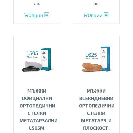
лв.
лв.
This
This
Опции
Опции
product
product
has
has
multiple
multiple
variants.
variants.
The
The
options
options
may
may
be
be
chosen
chosen
on
on
МЪЖКИ
МЪЖКИ
the
the
ОФИЦИАЛНИ
ВСЕКИДНЕВНИ
product
product
ОРТОПЕДИЧНИ
ОРТОПЕДИЧНИ
page
page
СТЕЛКИ
СТЕЛКИ
МЕТАТАРЗАЛНИ
МЕТАТАРЗ. И
L505M
ПЛОСКОСТ.