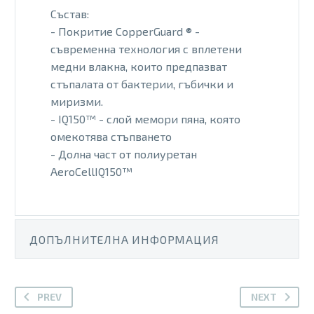
Състав:
- Покритие CopperGuard ® -
съвременна технология с вплетени
медни влакна, които предпазват
стъпалата от бактерии, гъбички и
миризми.
- IQ150™ - слой мемори пяна, която
омекотява стъпването
- Долна част от полиуретан
AeroCellIQ150™
ДОПЪЛНИТЕЛНА ИНФОРМАЦИЯ
PREV
NEXT