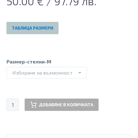
50.00
€
/ 97.79 лв.
ТАБЛИЦА РАЗМЕРИ
Размер-стелки-M
Избиране на възможност
количество
ДОБАВЯНЕ В КОЛИЧКАТА
за
Мъжки
всекидневни
ортопедични