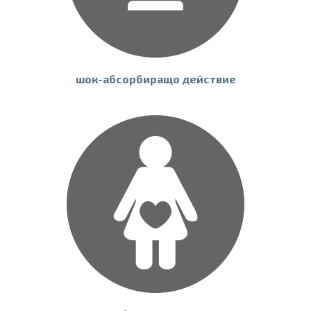
шок-абсорбиращо действие