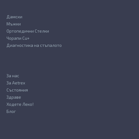
Дамски
Мъжки
Ортопедични Стелки
Чорапи Cu+
Диагностика на стъпалото
За нас
За Aetrex
Състояния
Здраве
Ходете Леко!
Блог