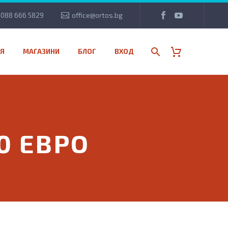
088 666 5829
office@ortos.bg
Я
МАГАЗИНИ
БЛОГ
ВХОД
0 ЕВРО