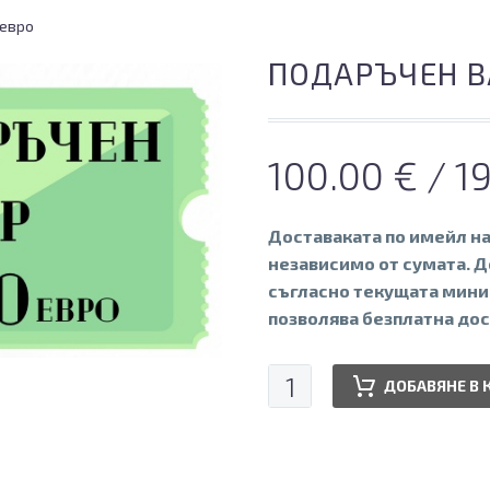
 евро
ПОДАРЪЧЕН В
100.00
€
/ 1
Доставаката по имейл на
независимо от сумата. Д
съгласно текущата мини
позволява безплатна дос
количество
ДОБАВЯНЕ В 
за
Подаръчен
ваучер
100