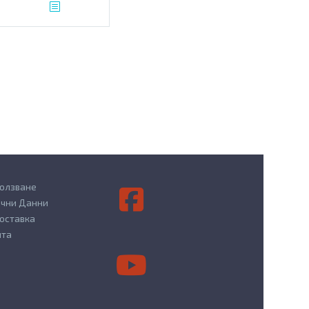
ползване
ични Данни
оставка
йта