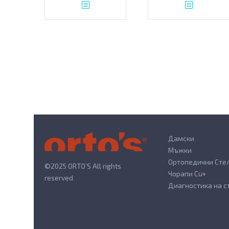
Дамски
Мъжки
Ортопедични Сте
©2025 ORTO’S All rights
Чорапи Cu+
reserved
Диагностика на 