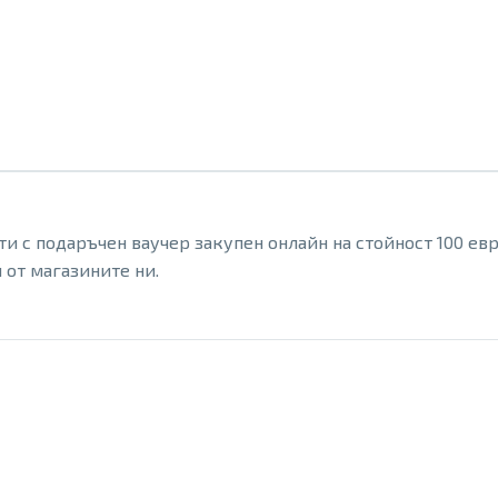
евро
ти с подаръчен ваучер закупен онлайн на стойност 100 ев
 от магазините ни.