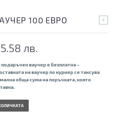
АУЧЕР 100 ЕВРО
95.58 лв.
 подаръчен ваучер е безплатна –
оставката на ваучер по куриер се таксува
мална обща сума на поръчката, която
тавка.
КОЛИЧКАТА