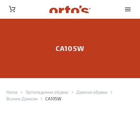
CA105W
Home
Ортопедични обувки
Дамски обувки
Всички Дамски
CA105W