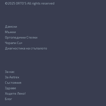
the
the
©2025 ORTO’S All rights reserved
product
product
page
page
Дамски
Мъжки
Ортопедични Стелки
Чорапи Cu+
Диагностика на стъпалото
За нас
За Aetrex
Състояния
Здраве
Ходете Леко!
Блог