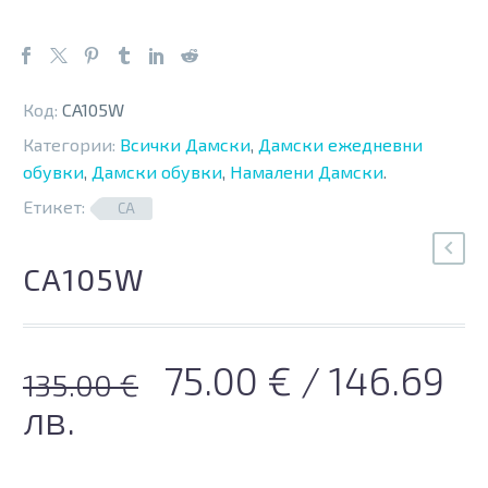
Код:
CA105W
Категории:
Всички Дамски
,
Дамски ежедневни
обувки
,
Дамски обувки
,
Намалени Дамски
.
Етикет:
CA
CA105W
Original
Текущата
75.00
€
/ 146.69
135.00
€
price
цена
лв.
was:
е: