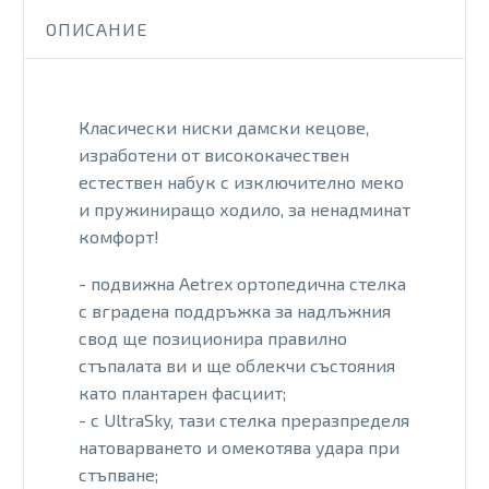
ОПИСАНИЕ
Класически ниски дамски кецове,
изработени от висококачествен
естествен набук с изключително меко
и пружиниращо ходило, за ненадминат
комфорт!
- подвижна Aetrex ортопедична стелка
с вградена поддръжка за надлъжния
свод ще позиционира правилно
стъпалата ви и ще oблекчи състояния
като плантарен фасциит;
- с UltraSky, тази стелка преразпределя
натоварването и омекотява удара при
стъпване;