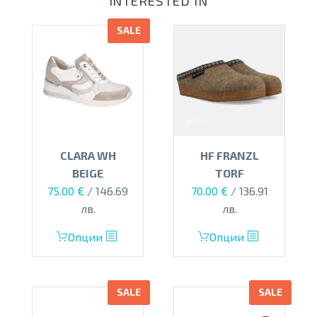
INTERESTED IN
SALE
CLARA WH
HF FRANZL
BEIGE
TORF
Original
Текущата
75.00
€
/ 146.69
70.00
€
/ 136.91
price
цена
лв.
лв.
was:
е:
This
This
Опции
Опции
125.00 €.
75.00 €.
product
product
has
has
multiple
multiple
SALE
SALE
variants.
variants.