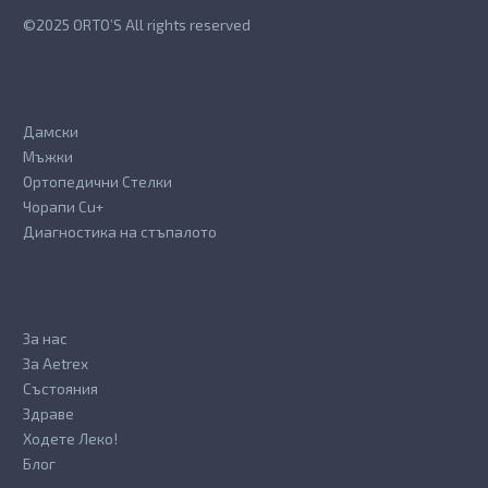
the
the
©2025 ORTO’S All rights reserved
product
product
page
page
Дамски
Мъжки
Ортопедични Стелки
Чорапи Cu+
Диагностика на стъпалото
За нас
За Aetrex
Състояния
Здраве
Ходете Леко!
Блог