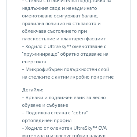
- Стелки с отличителна поддръжка за
надлъжния свод и ненадминато
омекотяване осигуряват баланс,
правилна позиция на стъпалото и
облекчава състоянието при
плоскостъпие и плантарен фасциит
- Ходило с UltraSky™ омекотяване с
"пружиниращо" обратно отдаване на
енергията
- Микрофибърен повърхностен слой
на стелките с антимикробно покритие
Детайли:
- Връзки и подвижен език за лесно
обуване и събуване
- Подвижна стелка с "cobra"
ортопедичен профил
- Ходило от олекотен UltraSky™ EVA
материал и износоустойчив каучук