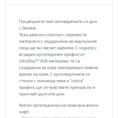
Посрещнете най-натовaрените си дни
с Danika!
Тези дамски спортни с мрежеста
материя и с поддръжка на надлъжния
свод ще ви паснат идеално. С ходило с
вграден ортопедичен профил от
UltraSky™ EVA материал, те са
създадени за хора прекарващи повече
време на крак. С ортопедичната си
стелка с помнеща пяна и "cobra"
профил, ще се чувствате прекрасно и
през най-дългите дни.
Aetrex ортопедична система във всеки
чифт: