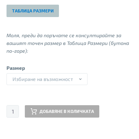
135.00 €.
75.00 €.
ТАБЛИЦА РАЗМЕРИ
Моля, преди да поръчате се консултирайте за
вашият точен размер в Таблица Размери (бутона
по-горе):
Размер
Избиране на възможност
количество
ДОБАВЯНЕ В КОЛИЧКАТА
за
AJALA
LAGO