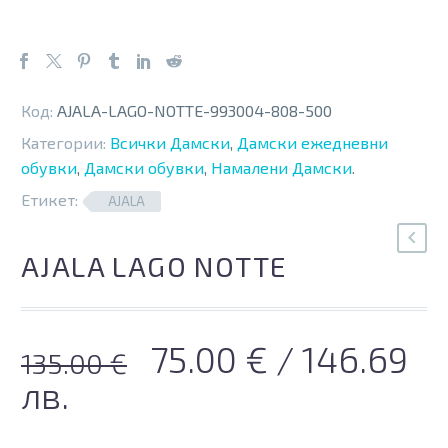
Код:
AJALA-LAGO-NOTTE-993004-808-500
Категории:
Всички Дамски
,
Дамски ежедневни
обувки
,
Дамски обувки
,
Намалени Дамски
.
Етикет:
AJALA
AJALA LAGO NOTTE
Original
Текущата
75.00
€
/ 146.69
135.00
€
price
цена
лв.
was:
е: