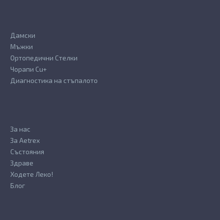
page
page
Дамски
Мъжки
Ортопедични Стелки
Чорапи Cu+
Диагностика на стъпалото
За нас
За Aetrex
Състояния
Здраве
Ходете Леко!
Блог