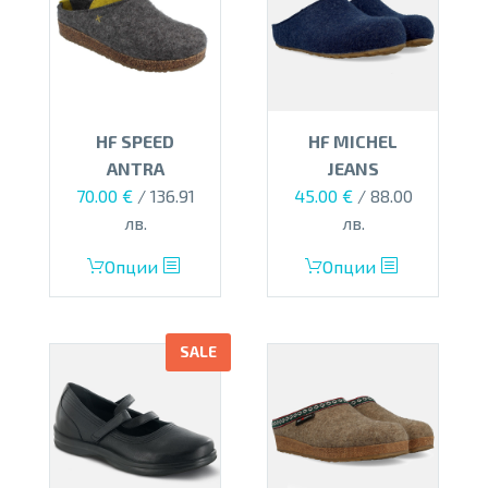
HF SPEED
HF MICHEL
ANTRA
JEANS
Original
Текущата
70.00
€
/ 136.91
45.00
€
/ 88.00
price
цена
лв.
лв.
was:
е:
This
This
Опции
Опции
75.00 €.
45.00 €.
product
product
has
has
multiple
multiple
SALE
variants.
variants.
The
The
options
options
may
may
be
be