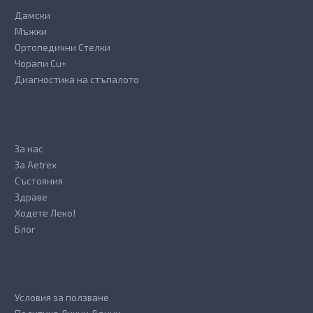
Дамски
Мъжки
Ортопедични Стелки
Чорапи Cu+
Диагностика на стъпалото
За нас
За Aetrex
Състояния
Здраве
Ходете Леко!
Блог
Условия за ползване