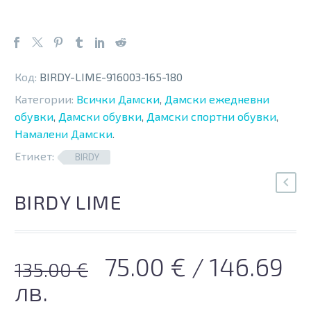
Код:
BIRDY-LIME-916003-165-180
Категории:
Всички Дамски
,
Дамски ежедневни
обувки
,
Дамски обувки
,
Дамски спортни обувки
,
Намалени Дамски
.
Етикет:
BIRDY
BIRDY LIME
Original
Текущата
75.00
€
/ 146.69
135.00
€
price
цена
лв.