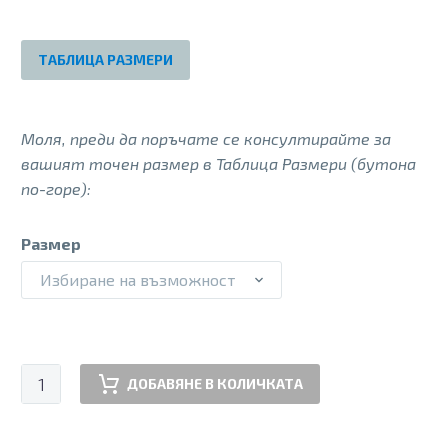
was:
е:
135.00 €.
75.00 €.
ТАБЛИЦА РАЗМЕРИ
Моля, преди да поръчате се консултирайте за
вашият точен размер в Таблица Размери (бутона
по-горе):
Размер
Избиране на възможност
количество
ДОБАВЯНЕ В КОЛИЧКАТА
за
BIRDY