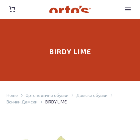
BIRDY LIME
Home
Ортопедични обувки
Дамски обувки
Всички Дамски
BIRDY LIME