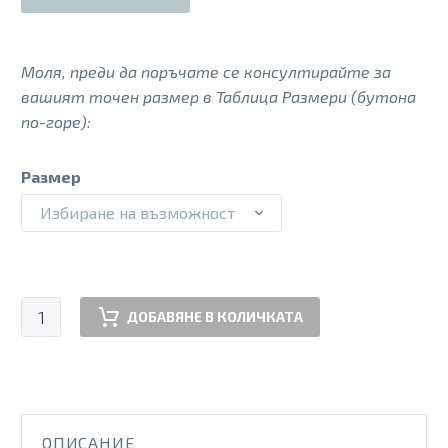
Моля, преди да поръчате се консултирайте за
вашият точен размер в Таблица Размери (бутона
по-горе):
Размер
Избиране на възможност
количество
ДОБАВЯНЕ В КОЛИЧКАТА
за
PSS
250774
KTRM
NUDE
ОПИСАНИЕ