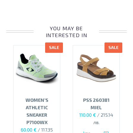
YOU MAY BE
INTERESTED IN
SALE
SALE
WOMEN’S
PSS 260381
ATHLETIC
MIEL
Original
Текущата
SNEAKER
110.00
€
/ 215.14
price
цена
P7100WX
лв.
Original
Текущата
was:
е:
60.00
€
/ 117.35