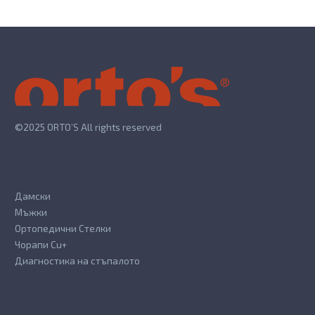
The
options
options
may
may
be
be
chosen
chosen
on
on
the
the
product
©2025 ORTO’S All rights reserved
product
page
page
Дамски
Мъжки
Ортопедични Стелки
Чорапи Cu+
Диагностика на стъпалото