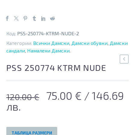
Код:
PSS-250774-KTRM-NUDE-2
Категории:
Всички Дамски
,
Дамски обувки
,
Дамски
сандали
,
Намалени Дамски
.
PSS 250774 KTRM NUDE
Original
Текущата
75.00
€
/ 146.69
120.00
€
price
цена
лв.
was:
е:
120.00 €.
75.00 €.
ТАБЛИЦА РАЗМЕРИ