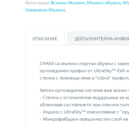
Категории:
Всички Мъжки
,
Мъжки обувки
,
Мъ
Намалени Мъжки
.
ОПИСАНИЕ
ДОПЪЛНИТЕЛНА ИНФО
CHASE са мъжки спортни обувки с мреже
ортопедичен профил от UltraSky™ EVA м
стелка с помнеща пяна и "cobra" профил
Aetrex ортопедична система във всеки 
- Стелки с отличителна поддръжка за н
облекчава състоянието при плоскостъп
- Ходило с UltraSky™ омекотяване с "п
- Микрофибърен повърхностен слой на