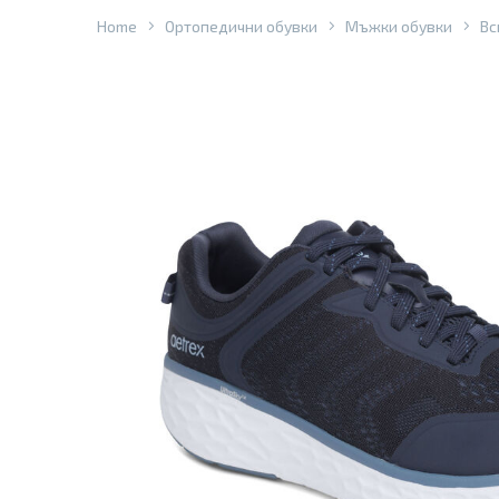
Home
Ортопедични обувки
Мъжки обувки
Вс