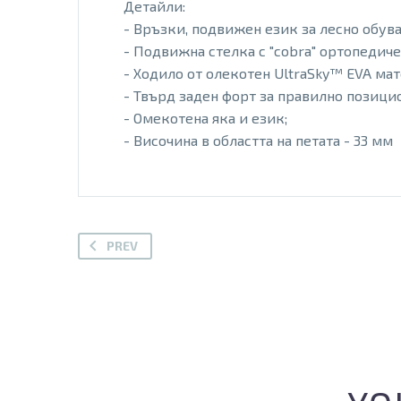
Детайли:
- Връзки, подвижен език за лесно обув
- Подвижна стелка с "cobra" ортопедич
- Ходило от олекотен UltraSky™ EVA ма
- Твърд заден форт за правилно позици
- Омекотена яка и език;
- Височина в областта на петата - 33 мм
PREV