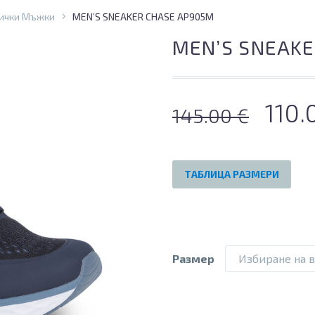
ички Мъжки
MEN’S SNEAKER CHASE AP905M
MEN’S SNEAKE
Orig
110
145.00
€
pric
was
ТАБЛИЦА РАЗМЕРИ
145.
Размер
Избиране на 