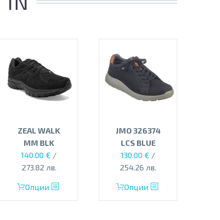
 IN
ZEAL WALK
JMO 326374
MM BLK
LCS BLUE
140.00
€
/
130.00
€
/
273.82 лв.
254.26 лв.
This
This
Опции
Опции
product
product
has
has