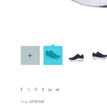
Код:
AP905M