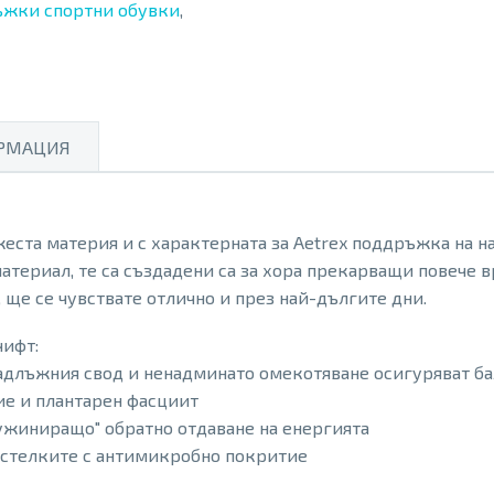
жки спортни обувки
,
РМАЦИЯ
ста материя и с характерната за Aetrex поддръжка на на
атериал, те са създадени са за хора прекарващи повече в
, ще се чувствате отлично и през най-дългите дни.
чифт:
адлъжния свод и ненадминато омекотяване осигуряват бал
ие и плантарен фасциит
ружиниращо" обратно отдаване на енергията
 стелките с антимикробно покритие