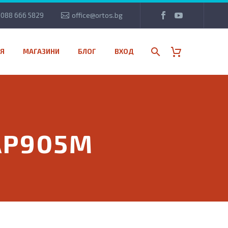
088 666 5829
office@ortos.bg
Я
МАГАЗИНИ
БЛОГ
ВХОД
AP905M