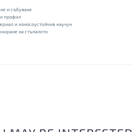
ане и събуване
ен профил
териал и износоустойчив каучук
ониране на стъпалото