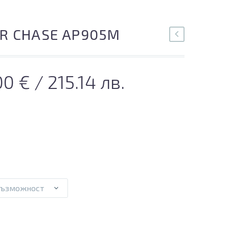
R CHASE AP905M
inal
Текущата
.00
€
/ 215.14 лв.
e
цена
:
е:
00 €.
110.00 €.
възможност