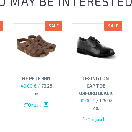
U MAY BE INTERESTED
SALE
SALE
HF PETE BRN
LEXINGTON
Original
Текущата
40.00
€
/ 78.23
CAP TOE
price
цена
лв.
OXFORD BLACK
was:
е:
Original
Текущата
90.00
€
/ 176.02
This
Опции
80.00 €.
40.00 €.
price
цена
лв.
product
was:
е:
has
This
Опции
135.00 €.
90.00 €.
multiple
product