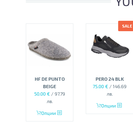
YO
SALE
HF DE PUNTO
PERO 24 BLK
Original
Текущата
BEIGE
75.00
€
/ 146.69
price
цена
50.00
€
/ 97.79
лв.
was:
е:
лв.
This
Опции
110.00 €.
75.00 €.
This
product
Опции
product
has
has
multiple