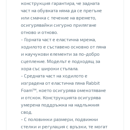
конструкция гарантира, че задната
част на обувката няма да се прегъне
или смачка с течение на времето,
осигурявайки сигурно прилягане
отново и отново.
- Горната част е еластична мрежа,
ходилото е съставено основно от пяна
и каучукови елементи за по-добро
сцепление. Моделът е подходящ за
хора със широки стъпала.
- Средната част на ходилото е
изградена от еластична пяна Rabbit
Foam™, което осигурява омекотяване
и отскок. Конструкцията осигурява
умерена поддръжка на надлъжния
свод.
- С половинки размери, подвижни
стелки и регулация с връзки, те могат