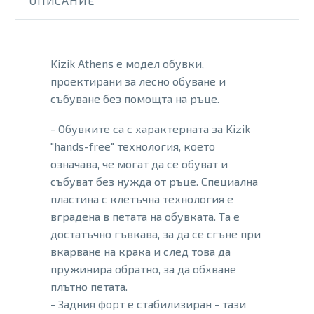
ОПИСАНИЕ
Kizik Athens е модел обувки,
проектирани за лесно обуване и
събуване без помощта на ръце.
- Обувките са с характерната за Kizik
"hands-free" технология, което
означава, че могат да се обуват и
събуват без нужда от ръце. Специална
пластина с клетъчна технология е
вградена в петата на обувката. Та е
достатъчно гъвкава, за да се сгъне при
вкарване на крака и след това да
пружинира обратно, за да обхване
плътно петата.
- Задния форт е стабилизиран - тази