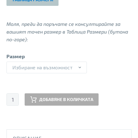
Моля, преди да поръчате се консултирайте за
вашият точен размер в Таблица Размери (бутона
по-горе):
Размер
Избиране на възможност
количество
ДОБАВЯНЕ В КОЛИЧКАТА
за
ATHENS
MW
BLK