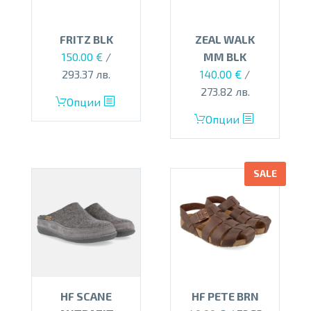
FRITZ BLK
ZEAL WALK
150.00
€
/
MM BLK
293.37 лв.
140.00
€
/
273.82 лв.
This
Опции
product
This
Опции
has
product
multiple
has
variants.
multiple
SALE
The
variants.
options
The
may
options
be
may
chosen
be
on
chosen
the
on
HF SCANE
HF PETE BRN
product
the