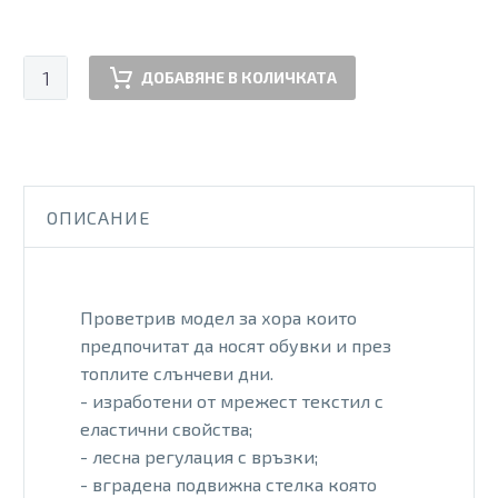
количество
ДОБАВЯНЕ В КОЛИЧКАТА
за
JMO
MESH
BLK
ОПИСАНИЕ
Проветрив модел за хора които
предпочитат да носят обувки и през
топлите слънчеви дни.
- изработени от мрежест текстил с
еластични свойства;
- лесна регулация с връзки;
- вградена подвижна стелка която