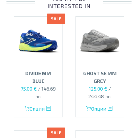
INTERESTED IN
SALE
DIVIDE MM
GHOST SE MM
BLUE
GREY
Original
Текущата
Original
Текущата
75.00
€
/ 146.69
125.00
€
/
price
цена
price
цена
лв.
244.48 лв.
was:
е:
was:
е:
This
This
Опции
Опции
110.00 €.
75.00 €.
160.00 €.
125.00 €.
product
product
has
has
multiple
multiple
SALE