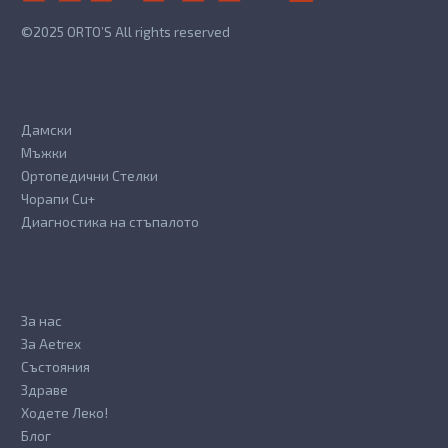
product
the
©2025 ORTO’S All rights reserved
page
product
page
Дамски
Мъжки
Ортопедични Стелки
Чорапи Cu+
Диагностика на стъпалото
За нас
За Aetrex
Състояния
Здраве
Ходете Леко!
Блог