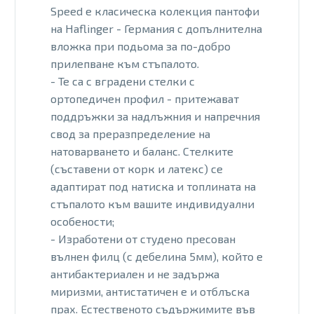
Speed е класическа колекция пантофи
на Haflinger - Германия с допълнителна
вложка при подьома за по-добро
прилепване към стъпалото.
- Те са с вградени стелки с
ортопедичен профил - притежават
поддръжки за надлъжния и напречния
свод за преразпределение на
натоварването и баланс. Стелките
(съставени от корк и латекс) се
адаптират под натиска и топлината на
стъпалото към вашите индивидуални
особености;
- Изработени от студено пресован
вълнен филц (с дебелина 5мм), който е
антибактериален и не задържа
миризми, антистатичен е и отблъска
прах. Естественото съдържимите във