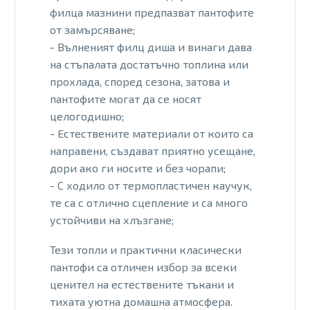
филца мазнини предпазват пантофите
от замърсяване;
- Вълненият филц диша и винаги дава
на стъпалата достатъчно топлина или
прохлада, според сезона, затова и
пантофите могат да се носят
целогодишно;
- Естествените материали от които са
направени, създават приятно усещане,
дори ако ги носите и без чорапи;
- С ходило от термопластичен каучук,
те са с отлично сцепление и са много
устойчиви на хлъзгане;
Тези топли и практични класически
пантофи са отличен избор за всеки
ценител на естествените тъкани и
тихата уютна домашна атмосфера.