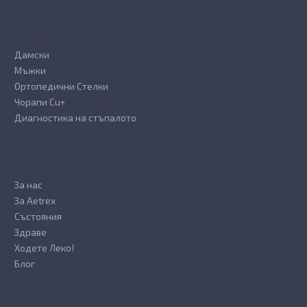
page
page
Дамски
Мъжки
Ортопедични Стелки
Чорапи Cu+
Диагностика на стъпалото
За нас
За Aetrex
Състояния
Здраве
Ходете Леко!
Блог