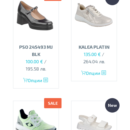
PSO 245493 MJ
KALEA PLATIN
BLK
135.00
€
/
Original
Текущата
100.00
€
/
264.04 лв.
price
цена
195.58 лв.
This
Опции
was:
е:
This
product
Опции
135.00 €.
100.00 €.
product
has
has
multiple
multiple
variants.
SALE
New
variants.
The
The
options
options
may