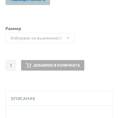
Размер
Избиране на възможност
количество
ДОБАВЯНЕ В КОЛИЧКАТА
за
HF
SPEED
ANTRA
ОПИСАНИЕ