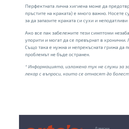
Перфектната лична хигиена може да предотвр
пръстите на краката) е много важно. Носете с
за да запазите краката си сухи и неподатливи
Ако все пак забележите тези симптоми незаба
упорити и могат да се превърнат в хронични.
Също така е нужна и непрекъсната грижа да п
проблемът не бъде остранен.
* Информацията, изложена тук не служи за з
лекар с въпроси, които се отнасят до болес
Дамски