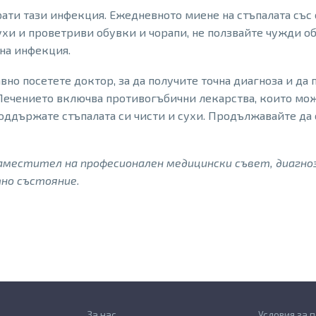
ати тази инфекция. Ежедневното миене на стъпалата със
ухи и проветриви обувки и чорапи, не ползвайте чужди об
 на инфекция.
вно посетете доктор, за да получите точна диагноза и да
 Лечението включва противогъбични лекарства, които мож
оддържате стъпалата си чисти и сухи. Продължавайте да 
аместител на професионален медицински съвет, диагноз
тно състояние.
За нас
Условия за 