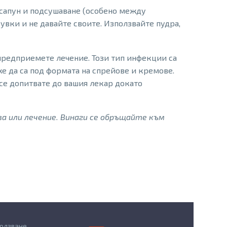
 сапун и подсушаване (особено между
увки и не давайте своите. Използвайте пудра,
 предприемете лечение. Този тип инфекции са
е да са под формата на спрейове и кремове.
се допитвате до вашия лекар докато
а или лечение. Винаги се обръщайте към
ползване