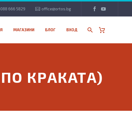
088 666 5829
office@ortos.bg
Я
МАГАЗИНИ
БЛОГ
ВХОД
ПО КРАКАТА)