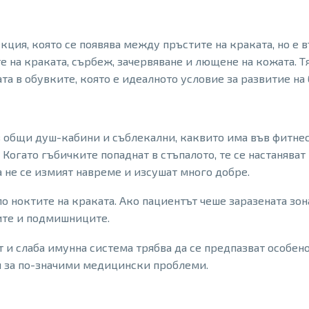
ция, която се появява между пръстите на краката, но е 
 на краката, сърбеж, зачервяване и лющене на кожата. Тя
ата в обувките, която е идеалното условие за развитие на
 общи душ-кабини и съблекални, каквито има във фитнес з
Когато гъбичките попаднат в стъпалото, те се настаняват
а не се измият навреме и изсушат много добре.
о ноктите на краката. Ако пациентът чеше заразената зона
ните и подмишниците.
 и слаба имунна система трябва да се предпазват особено 
и за по-значими медицински проблеми.