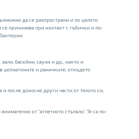
възможно да се разпространи и по цялото
 се причинява при контакт с гъбички и по-
 бактерии.
али, басейни, сауни и др., както и
 в цепнатините и раничките, откъдето
 и после докосне други части от тялото си,
внимателно от “атлетното стъпало”. Те са по-