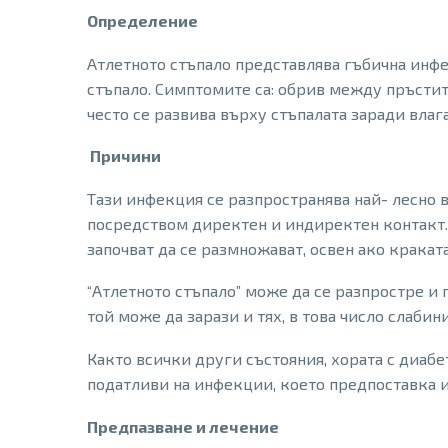
Определение
Атлетното стъпало представлява гъбична инфек
стъпало. Симптомите са: обрив между пръстите
често се развива върху стъпалата заради влаг
Причини
Тази инфекция се разпространява най- лесно в
посредством директен и индиректен контакт. 
започват да се размножават, освен ако кракат
“Атлетното стъпало” може да се разпростре и п
той може да зарази и тях, в това число слаби
Както всички други състояния, хората с диабет
податливи на инфекции, което предпоставка 
Предпазване и лечение