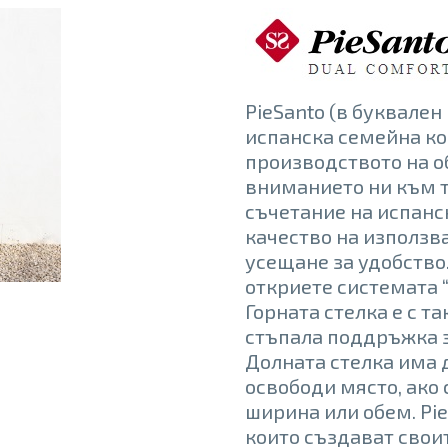
PieSanto (в буквален
испанска семейна ко
производството на о
вниманието ни към 
съчетание на испанс
качество на използв
усещане за удобство.
откриете системата “
Горната стелка е с т
стъпала поддръжка з
Долната стелка има 
освободи място, ако
ширина или обем. Pi
които създават свои