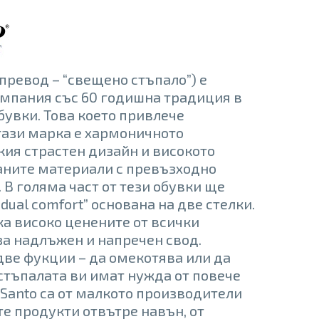
 превод – “свещено стъпало”) е
мпания със 60 годишна традиция в
бувки. Това което привлече
тази марка е хармоничното
кия страстен дизайн и високото
аните материали с превъзходно
 В голяма част от тези обувки ще
dual comfort” основана на две стелки.
ака високо ценените от всички
а надлъжен и напречен свод.
две фукции – да омекотява или да
 стъпалата ви имат нужда от повече
eSanto са от малкото производители
те продукти отвътре навън, от