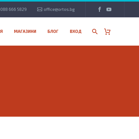
088 666 5829
office@ortos.bg
Я
МАГАЗИНИ
БЛОГ
ВХОД