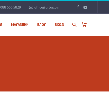
088 666 5829
office@ortos.bg
Я
МАГАЗИНИ
БЛОГ
ВХОД