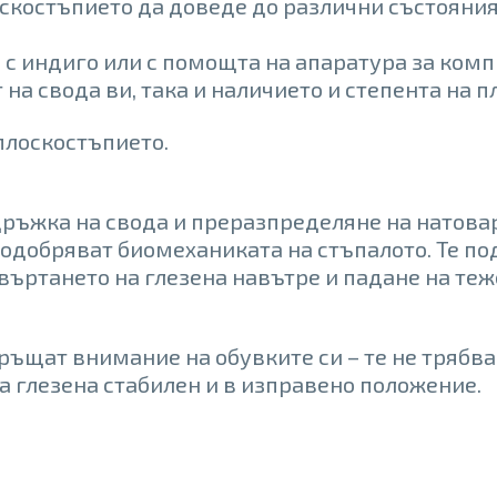
костъпието да доведе до различни състояния н
 с индиго или с помощта на апаратура за ком
на свода ви, така и наличието и степента на п
 плоскостъпието.
дръжка на свода и преразпределяне на натова
одобряват биомеханиката на стъпалото. Те по
въртането на глезена навътре и падане на теж
ръщат внимание на обувките си – те не трябва 
а глезена стабилен и в изправено положение.