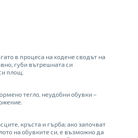
огато в процеса на ходене сводът на
авно, губи вътрешната си
си площ.
ормено тегло, неудобни обувки –
ложение.
сците, кръста и гърба; ако започват
лото на обувките си, е възможно да