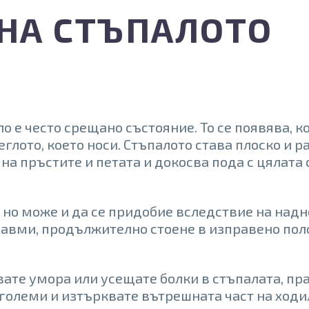
 НА СТЪПАЛОТО
ло е често срещано състояние. То се появява, к
глото, което носи. Стъпалото става плоско и р
 пръстите и петата и докосва пода с цялата 
 но може и да се придобие вследствие на надн
травми, продължително стоене в изправено по
ате умора или усещате болки в стъпалата, пра
-големи и изтърквате вътрешната част на ходи