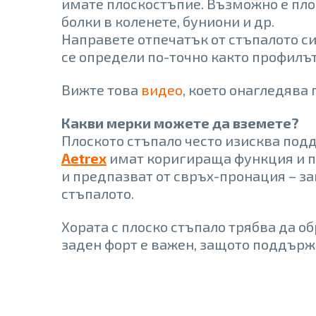
имате плоскостъпие. Възможно е плос
болки в коленете, буниони и др.
Направете отпечатък от стъпалото си
се определи по-точно както профилът 
Вижте това
видео
, което онагледява
Какви мерки можете да вземете?
Плоското стъпало често изисква под
Aetrex
имат коригираща функция и п
и предпазват от свръх-пронация – за
стъпалото.
Хората с плоско стъпало трябва да об
заден форт е важен, защото поддърж