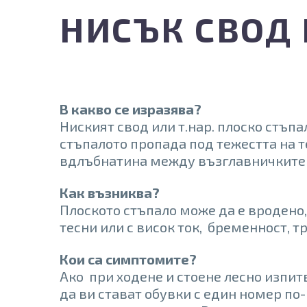
НИСЪК СВОД
В какво се изразява?
Ниският свод или т.нар. плоско стъпа
стъпалото пропада под тежестта на те
вдлъбнатина между възглавничките на
Как възниква?
Плоското стъпало може да е вродено,
тесни или с висок ток, бременност, 
Кои са симптомите?
Ако при ходене и стоене лесно изпитв
да ви стават обувки с един номер по