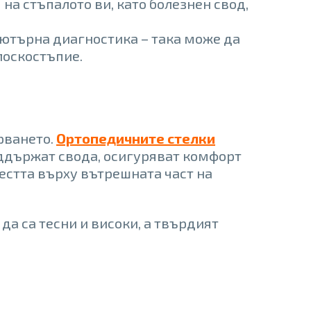
а стъпалото ви, като болезнен свод,
пютърна диагностика – така може да
лоскостъпие.
рването.
Ортопедичните стелки
ддържат свода, осигуряват комфорт
естта върху вътрешната част на
да са тесни и високи, а твърдият