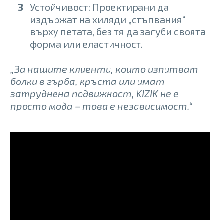
Устойчивост: Проектирани да
издържат на хиляди „стъпвания“
върху петата, без тя да загуби своята
форма или еластичност.
„За нашите клиенти, които изпитват
болки в гърба, кръста или имат
затруднена подвижност, KIZIK не е
просто мода – това е независимост.“