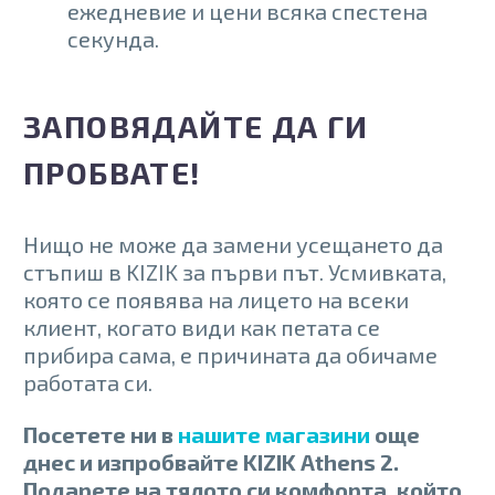
ежедневие и цени всяка спестена
секунда.
ЗАПОВЯДАЙТЕ ДА ГИ
ПРОБВАТЕ!
Нищо не може да замени усещането да
стъпиш в KIZIK за първи път. Усмивката,
която се появява на лицето на всеки
клиент, когато види как петата се
прибира сама, е причината да обичаме
работата си.
Посетете ни в
нашите магазини
още
днес и изпробвайте KIZIK Athens 2.
Подарете на тялото си комфорта, който