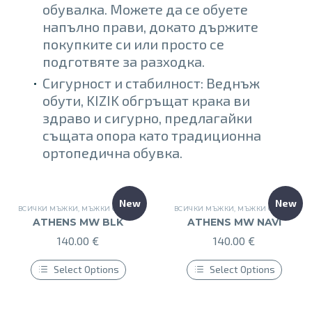
обувалка. Можете да се обуете
напълно прави, докато държите
покупките си или просто се
подготвяте за разходка.
Сигурност и стабилност: Веднъж
обути, KIZIK обгръщат крака ви
здраво и сигурно, предлагайки
същата опора като традиционна
ортопедична обувка.
New
New
ВСИЧКИ МЪЖКИ
,
МЪЖКИ ОБУВКИ
,
МЪЖКИ СПОРТНИ ОБУВКИ
ВСИЧКИ МЪЖКИ
,
МЪЖКИ ОБУВКИ
,
НОВИ МЪЖКИ
,
МЪ
ATHENS MW BLK
ATHENS MW NAVI
140.00
€
140.00
€
Select Options
Select Options
This
This
product
product
has
has