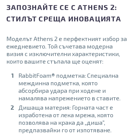
multiple
multiple
ЗАПОЗНАЙТЕ СЕ С ATHENS 2:
variants.
variants.
The
The
СТИЛЪТ СРЕЩА ИНОВАЦИЯТА
options
options
may
may
be
be
chosen
chosen
on
on
Моделът Athens 2 е перфектният избор за
the
the
ежедневието. Той съчетава модерна
product
product
page
page
визия с изключителни характеристики,
които вашите стъпала ще оценят:
RabbitFoam® подметка: Специална
междинна подметка, която
абсорбира удара при ходене и
намалява напрежението в ставите.
Дишаща материя: Горната част е
изработена от лека мрежа, която
позволява на крака да „диша“,
предпазвайки го от изпотяване.