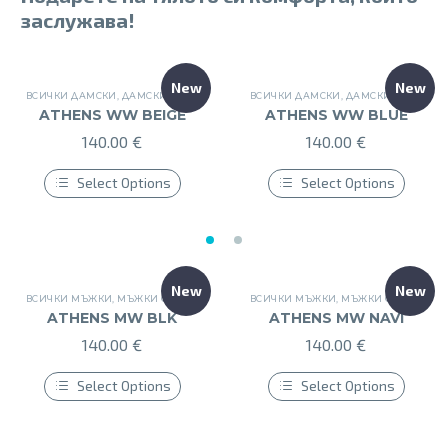
заслужава!
New
New
ВСИЧКИ ДАМСКИ
,
ДАМСКИ ОБУВКИ
,
ДАМСКИ СПОРТНИ ОБУВКИ
ВСИЧКИ ДАМСКИ
,
ДАМСКИ ОБУВКИ
,
НОВИ ДАМСКИ
,
Д
ATHENS WW BEIGE
ATHENS WW BLUE
140.00
€
140.00
€
Select Options
Select Options
This
This
product
product
has
has
multiple
multiple
variants.
variants.
The
The
New
New
options
options
ВСИЧКИ МЪЖКИ
,
МЪЖКИ ОБУВКИ
,
МЪЖКИ СПОРТНИ ОБУВКИ
ВСИЧКИ МЪЖКИ
,
МЪЖКИ ОБУВКИ
,
НОВИ МЪЖКИ
,
МЪ
may
may
ATHENS MW BLK
ATHENS MW NAVI
be
be
140.00
€
140.00
€
chosen
chosen
on
on
the
the
Select Options
Select Options
product
product
This
This
page
page
product
product
has
has