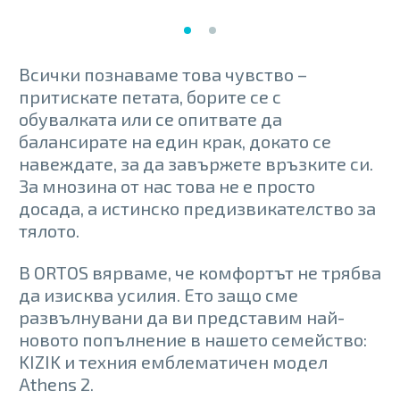
product
product
has
has
multiple
multiple
variants.
variants.
The
The
Всички познаваме това чувство –
options
options
притискате петата, борите се с
may
may
be
be
обувалката или се опитвате да
chosen
chosen
балансирате на един крак, докато се
on
on
the
the
навеждате, за да завържете връзките си.
product
product
За мнозина от нас това не е просто
page
page
досада, а истинско предизвикателство за
тялото.
В ORTOS вярваме, че комфортът не трябва
да изисква усилия. Ето защо сме
развълнувани да ви представим най-
новото попълнение в нашето семейство:
KIZIK и техния емблематичен модел
Athens 2.