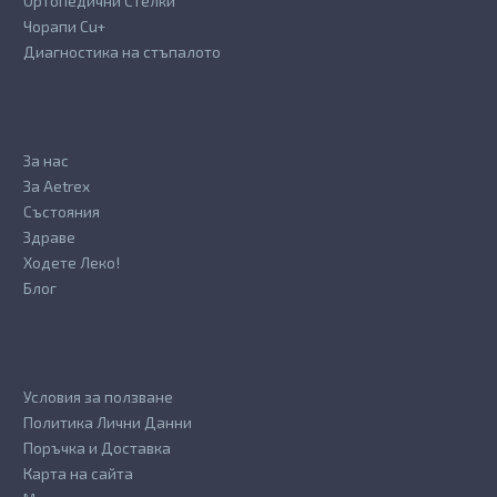
Ортопедични Стелки
Чорапи Cu+
Диагностика на стъпалото
За нас
За Aetrex
Състояния
Здраве
Ходете Леко!
Блог
Условия за ползване
Политика Лични Данни
Поръчка и Доставка
Карта на сайта