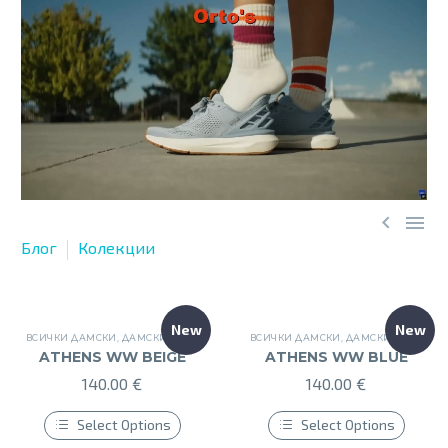


Блог
Колекции
New
New
ВСИЧКИ ДАМСКИ
,
ДАМСКИ ОБУВКИ
,
ДАМСКИ СПОРТНИ ОБУВКИ
ВСИЧКИ ДАМСКИ
,
ДАМСКИ ОБУВКИ
,
НОВИ ДАМСКИ
,
Д
ATHENS WW BEIGE
ATHENS WW BLUE
140.00
€
140.00
€
Select Options
Select Options
This
This