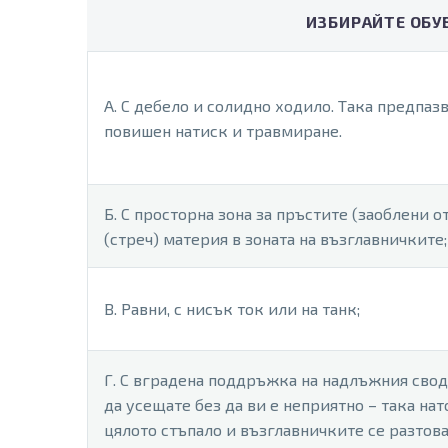
ИЗБИРАЙТЕ ОБУ
А. С дебело и солидно ходило. Tака предпаз
повишен натиск и травмиране.
Б. С просторна зона за пръстите (заоблени 
(стреч) материя в зоната на възглавничките;
В. Равни, с нисък ток или на танк;
Г. С вградена поддръжка на надлъжния свод 
да усещате без да ви е неприятно – така на
цялото стъпало и възглавничките се разтова