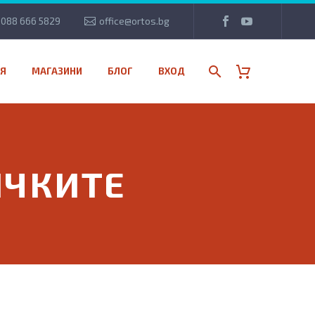
088 666 5829
office@ortos.bg
Я
МАГАЗИНИ
БЛОГ
ВХОД
ИЧКИТЕ