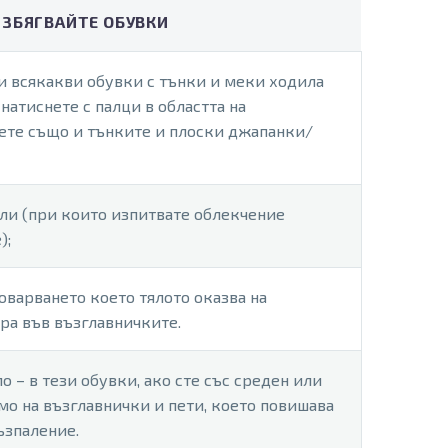
ИЗБЯГВАЙТЕ ОБУВКИ
и всякакви обувки с тънки и меки ходила
натиснете с палци в областта на
вете също и тънките и плоски джапанки/
ли (при които изпитвате облекчение
);
товарването което тялото оказва на
ра във възглавничките.
о – в тези обувки, ако сте със среден или
амо на възглавнички и пети, което повишава
ъзпаление.