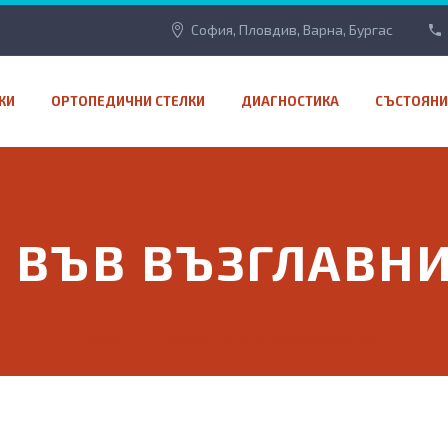
София, Пловдив, Варна, Бургас
КИ
ОРТОПЕДИЧНИ СТЕЛКИ
ДИАГНОСТИКА
СЪСТОЯНИ
 ВЪВ ВЪЗГЛАВН
Home
Болки във възглавничките