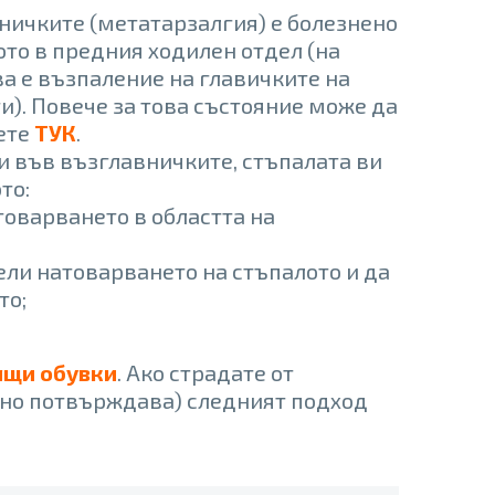
ничките (метатарзалгия) е болезнено
ото в предния ходилен отдел (на
а е възпаление на главичките на
и). Повече за това състояние може да
ете
ТУК
.
ки във възглавничките, стъпалата ви
то:
атоварването в областта на
ели натоварването на стъпалото и да
то;
ящи обувки
. Ако страдате от
лно потвърждава) следният подход