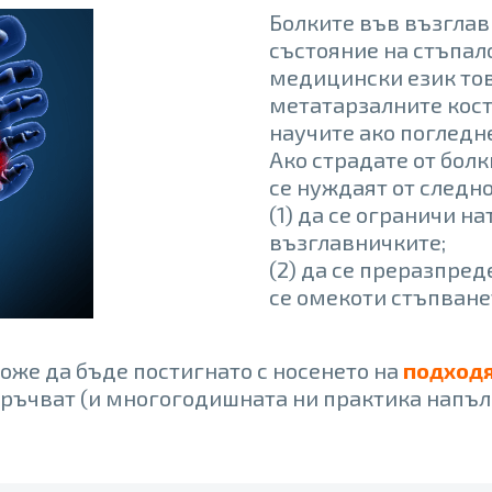
Болките във възглав
състояние на стъпал
медицински език тов
метатарзалните кост
научите ако погледн
Ако страдате от бол
се нуждаят от следно
(1) да се ограничи н
възглавничките;
(2) да се преразпред
се омекоти стъпване
оже да бъде постигнато с носенето на
подход
оръчват (и многогодишната ни практика напъ