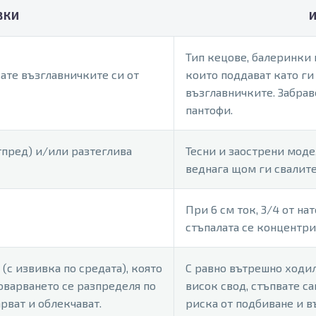
ВКИ
Тип кецове, балеринки 
вате възглавничките си от
които поддават като ги 
възглавничките. Забра
пантофи.
отпред) и/или разтеглива
Тесни и заострени моде
веднага щом ги свалите
При 6 см ток, 3/4 от на
стъпалата се концентри
(с извивка по средата), която
С равно вътрешно ходил
товарването се разпределя по
висок свод, стъпвате с
рват и облекчават.
риска от подбиване и в