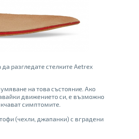
 да разгледате стелките Aetrex
умяване на това състояние. Ако
авайки движението си, е възможно
лекчават симптомите.
тофи (чехли, джапанки) с вградени