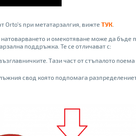
т Orto’s при метатарзалгия, вижте
ТУК
.
 натоварването и омекотяване може да бъде п
тарзална поддръжка. Те се отличават с:
д възглавничките. Тази част от стъпалото поем
лъжния свод която подпомага разпределениет