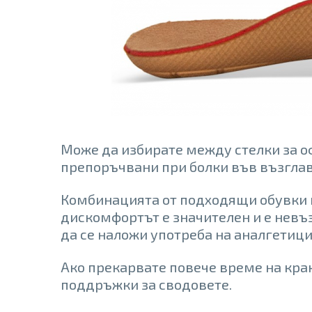
Може да избирате между стелки за оф
препоръчвани при болки във възгла
Комбинацията от подходящи обувки и
дискомфортът е значителен и е невъ
да се наложи употреба на аналгетици
Ако прекарвате повече време на крак
поддръжки за сводовете.