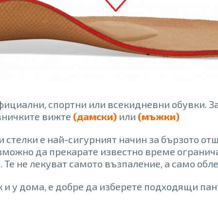
ициални, спортни или всекидневни обувки. За
вничките вижте
(дамски)
или
(мъжки)
 стелки е най-сигурният начин за бързото отш
зможно да прекарате известно време огранич
. Те не лекуват самото възпаление, а само об
 и у дома, е добре да изберете подходящи пан