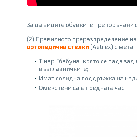
За да видите обувките препоръчани о
(2) Правилното преразпределение на
ортопедични стелки
(Aetrex) с мета
Т.нар. “бабуна” която се пада за
възглавничките;
Имат солидна поддръжка на над
Омекотени са в предната част;