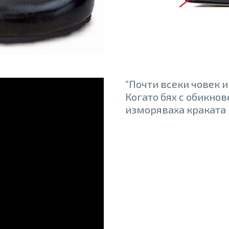
“Почти всеки човек и
Когато бях с обикнов
изморяваха краката 