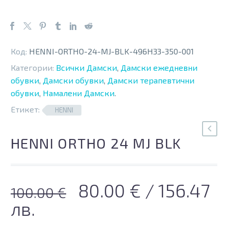
Код:
HENNI-ORTHO-24-MJ-BLK-496H33-350-001
Категории:
Всички Дамски
,
Дамски ежедневни
обувки
,
Дамски обувки
,
Дамски терапевтични
обувки
,
Намалени Дамски
.
Етикет:
HENNI
HENNI ORTHO 24 MJ BLK
Original
Текущата
80.00
€
/ 156.47
100.00
€
price
цена
лв.
was:
е: