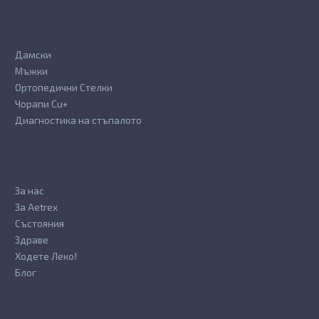
page
page
Дамски
Мъжки
Ортопедични Стелки
Чорапи Cu+
Диагностика на стъпалото
За нас
За Aetrex
Състояния
Здраве
Ходете Леко!
Блог