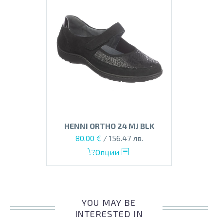
HENNI ORTHO 24 MJ BLK
Original
Текущата
80.00
€
/ 156.47 лв.
price
цена
This
Опции
was:
е:
product
100.00 €.
80.00 €.
has
multiple
variants.
YOU MAY BE
The
INTERESTED IN