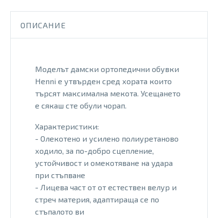
24
MJ
ОПИСАНИЕ
BLK
Моделът дамски ортопедични обувки
Henni e утвърден сред хората които
търсят максимална мекота. Усещането
е сякаш сте обули чорап.
Характеристики:
- Олекотено и усилено полиуретаново
ходило, за по-добро сцепление,
устойчивост и омекотяване на удара
при стъпване
- Лицева част от от естествен велур и
стреч материя, адаптираща се по
стъпалото ви