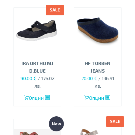
options
SALE
may
be
chosen
on
the
product
page
IRA ORTHO MJ
HF TORBEN
D.BLUE
JEANS
Original
Текущата
90.00
€
/ 176.02
70.00
€
/ 136.91
price
цена
лв.
лв.
was:
е:
This
This
Опции
Опции
125.00 €.
90.00 €.
product
product
has
has
multiple
multiple
SALE
New
variants.
variants.