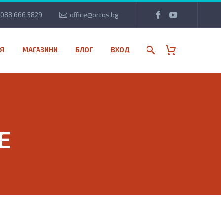
088 666 5829
office@ortos.bg
Я
МАГАЗИНИ
БЛОГ
ВХОД
E