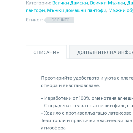
Категории:
Всички Дамски
,
Всички Мъжки
,
Да
пантофи
,
Мъжки домашни пантофи
,
Мъжки об
Етикет:
DE PUNTO
ОПИСАНИЕ
ДОПЪЛНИТЕЛНА ИНФО
Преоткрийте удобството и уюта с плетен
отмора и възстановяване.
- Изработени от 100% омекотена агнешка
- С вградена стелка от агнешки филц с
- Ходило с противоплъзгащо латексово 
Тези топли и практични класически пан
атмосфера.