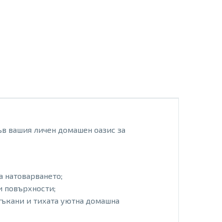
във вашия личен домашен оазис за
а натоварването;
и повърхности;
 тъкани и тихата уютна домашна