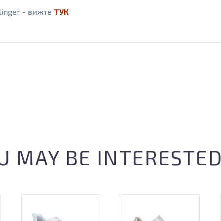
linger - вижте
ТУК
U MAY BE INTERESTED