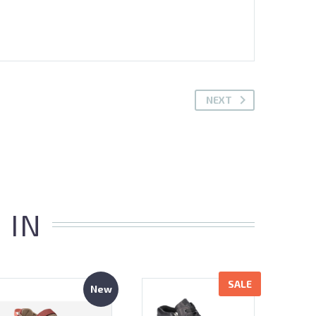
NEXT
 IN
SALE
New