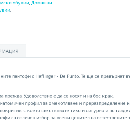
мски обувки
,
Домашни
увки
.
РМАЦИЯ
ите пантофи с Haflinger - De Punto. Те ще се превърнат 
 прежда. Удоволствие е да се носят и на бос крак.
 анатомичен профил за омекотяване и преразпределение н
покритие, с което ще стъпвате тихо и сигурно и по гладк
тофи са отличен избор за всеки ценител на естествените