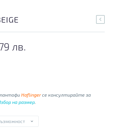
BEIGE
.79 лв.
е пантофи
Haflinger
се консултирайте за
Избор на размер
.
възможност