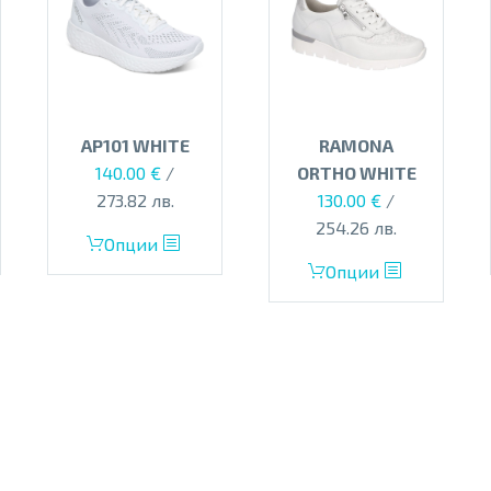
AP101 WHITE
RAMONA
140.00
€
/
ORTHO WHITE
273.82 лв.
130.00
€
/
254.26 лв.
This
Опции
product
This
Опции
has
product
multiple
has
variants.
multiple
The
variants.
options
The
may
options
be
may
chosen
be