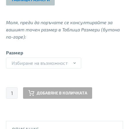
150.00 €.
120.00 €.
Моля, преди да поръчате се консултирайте за
вашият точен размер в Таблица Размери (бутона
по-горе):
Размер
Избиране на възможност
количество
ДОБАВЯНЕ В КОЛИЧКАТА
за
TONIA
BOOT
BLK