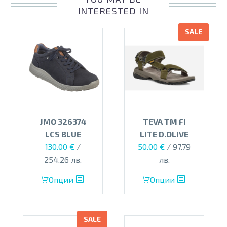
The
INTERESTED IN
options
SALE
may
be
chosen
on
the
product
page
JMO 326374
TEVA TM FI
LCS BLUE
LITE D.OLIVE
Original
Текущата
130.00
€
/
50.00
€
/ 97.79
price
цена
254.26 лв.
лв.
was:
е:
This
This
Опции
Опции
110.00 €.
50.00 €.
product
product
has
has
multiple
multiple
SALE