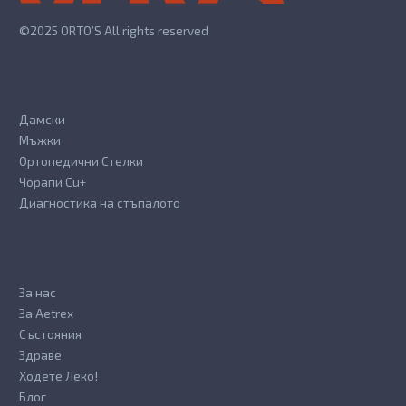
the
the
©2025 ORTO’S All rights reserved
product
product
page
page
Дамски
Мъжки
Ортопедични Стелки
Чорапи Cu+
Диагностика на стъпалото
За нас
За Aetrex
Състояния
Здраве
Ходете Леко!
Блог