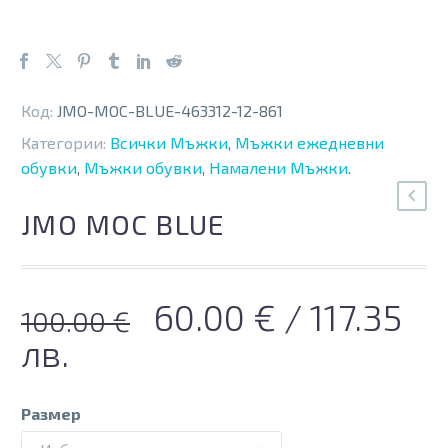
Код:
JMO-MOC-BLUE-463312-12-861
Категории:
Всички Мъжки
,
Мъжки ежедневни
обувки
,
Мъжки обувки
,
Намалени Мъжки
.
JMO MOC BLUE
Original
Текущата
60.00
€
/ 117.35
100.00
€
price
цена
лв.
was:
е:
100.00 €.
60.00 €.
Размер