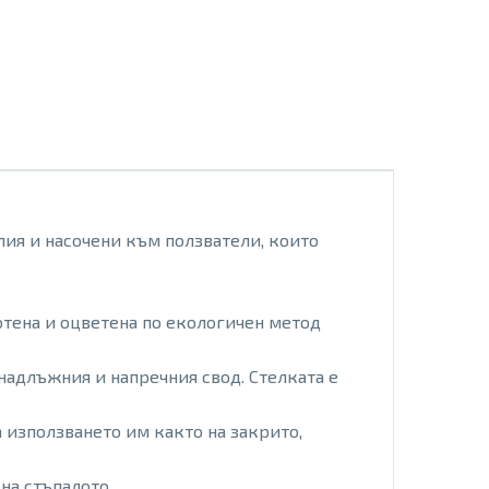
алия и насочени към ползватели, които
ботена и оцветена по екологичен метод
 надлъжния и напречния свод. Стелката е
 използването им както на закрито,
на стъпалото.