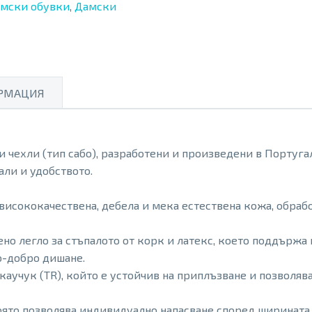
мски обувки
,
Дамски
РМАЦИЯ
ни чехли (тип сабо), разработени и произведени в Португ
али и удобството.
 висококачествена, дебела и мека естествена кожа, обра
но легло за стъпалото от корк и латекс, което поддържа
о-добро дишане.
аучук (TR), който е устойчив на приплъзване и позволява
оято позволява индивидуално напасване според ширината 