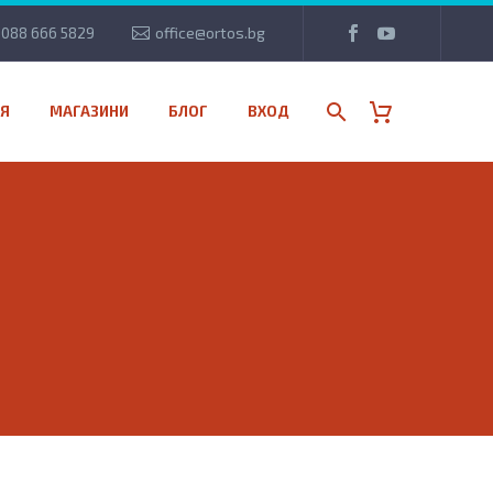
088 666 5829
office@ortos.bg
Я
МАГАЗИНИ
БЛОГ
ВХОД