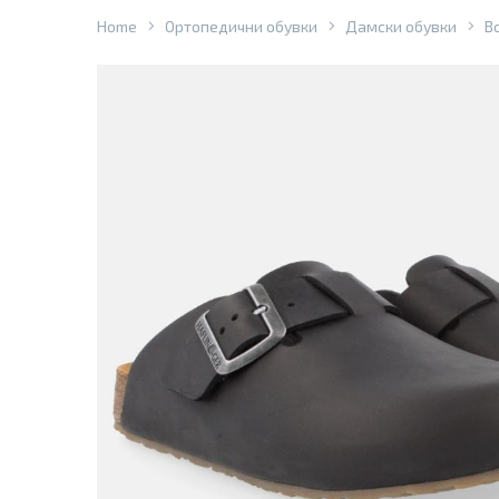
Home
Ортопедични обувки
Дамски обувки
В