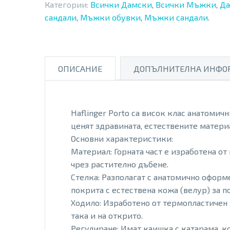
Категории:
Всички Дамски
,
Всички Мъжки
,
Да
сандали
,
Мъжки обувки
,
Мъжки сандали
.
ОПИСАНИЕ
ДОПЪЛНИТЕЛНА ИНФО
Haflinger Porto са висок клас анатомич
ценят здравината, естествените матери
Основни характеристики:
Материал: Горната част е изработена от
чрез растително дъбене.
Стелка: Разполагат с анатомично оформе
покрита с естествена кожа (велур) за п
Ходило: Изработено от термопластичен к
така и на открито.
Регулиране: Имат каишка с катарама, к