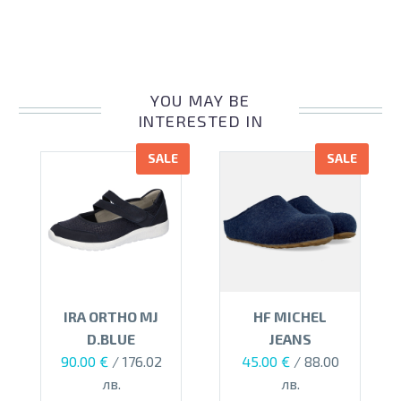
YOU MAY BE
INTERESTED IN
SALE
SALE
IRA ORTHO MJ
HF MICHEL
D.BLUE
JEANS
Original
Текущата
Original
Текущата
90.00
€
/ 176.02
45.00
€
/ 88.00
price
цена
price
цена
лв.
лв.