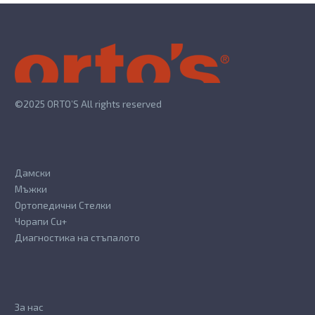
options
options
may
may
be
be
chosen
chosen
on
on
the
the
©2025 ORTO’S All rights reserved
product
product
page
page
Дамски
Мъжки
Ортопедични Стелки
Чорапи Cu+
Диагностика на стъпалото
За нас