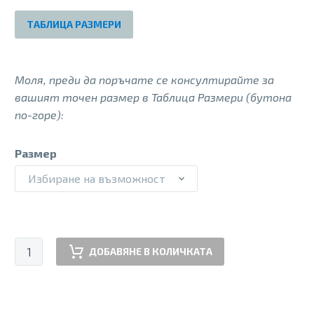
145.00 €.
110.00 €.
ТАБЛИЦА РАЗМЕРИ
Моля, преди да поръчате се консултирайте за
вашият точен размер в Таблица Размери (бутона
по-горе):
Размер
Избиране на възможност
количество
ДОБАВЯНЕ В КОЛИЧКАТА
за
JANKA
BOOT