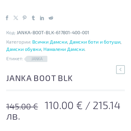
Код:
JANKA-BOOT-BLK-617801-400-001
Категории:
Всички Дамски
,
Дамски боти и ботуши
,
Дамски обувки
,
Намалени Дамски
.
Етикет:
JANKA
JANKA BOOT BLK
Original
Текущата
110.00
€
/ 215.14
145.00
€
price
цена
лв.
was:
е: