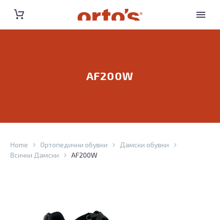
AF200W
Home
Ортопедични обувки
Дамски обувки
Всички Дамски
AF200W