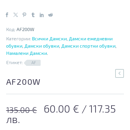
Код:
AF200W
Категории:
Всички Дамски
,
Дамски ежедневни
обувки
,
Дамски обувки
,
Дамски спортни обувки
,
Намалени Дамски
.
Етикет:
AF
AF200W
Original
Текущата
60.00
€
/ 117.35
135.00
€
price
цена
лв.
was:
е: