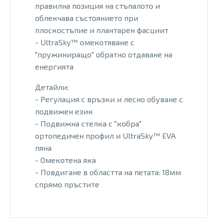
правилна позиция на стъпалото и
облекчава състоянието при
плоскостъпие и плантарен фасциит
- UltraSky™ омекотяване с
"пружиниращо" обратно отдаване на
енергията
Детайли:
- Регулация с връзки и лесно обуване с
подвижен език
- Подвижна стелка с "кобра"
ортопедичен профил и UltraSky™ EVA
пяна
- Омекотена яка
- Повдигане в областта на петата: 18мм
спрямо пръстите