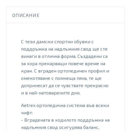
ОПИСАНИЕ
С тези дамски спортни обувки с
поддръжка на надлъжния свод ще сте
винаги в отлична форма. Създадени са
за хора прекарващи повече време на
крак. С вграден ортопедичен профил и
омекотяване с помнеща пяна, те ще
допринесат да се чувствате прекрасно
и в най-натоварените дни.
Aetrex ортопедична система във всеки
чифт:
- Вградената в ходилото поддръжка на
надлъжния свод осигурява баланс,