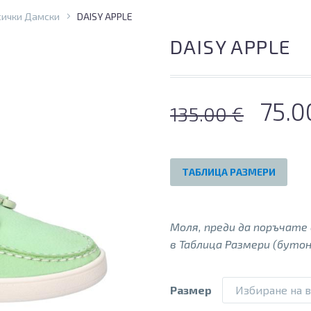
сички Дамски
DAISY APPLE
DAISY APPLE
Orig
75.
135.00
€
pric
was
ТАБЛИЦА РАЗМЕРИ
135.
Моля, преди да поръчате
в Таблица Размери (бутон
Размер
Избиране на 