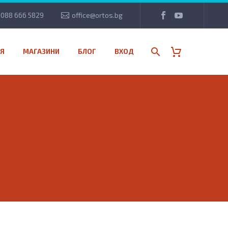
088 666 5829
office@ortos.bg
Я
МАГАЗИНИ
БЛОГ
ВХОД