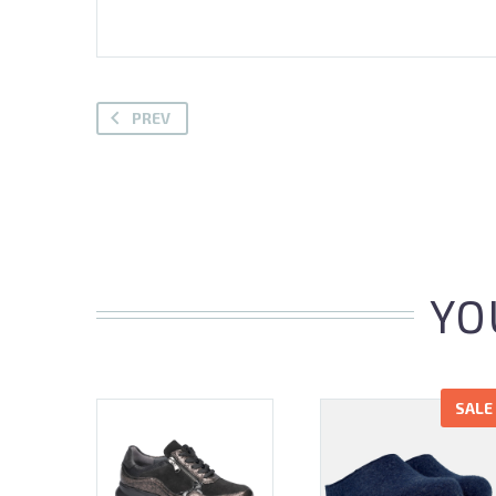
PREV
YO
SALE