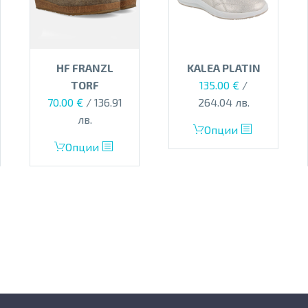
HF FRANZL
KALEA PLATIN
TORF
135.00
€
/
70.00
€
/ 136.91
264.04 лв.
лв.
This
Опции
This
product
Опции
product
has
has
multiple
multiple
variants.
variants.
The
The
options
options
may
may
be
be
chosen
chosen
on