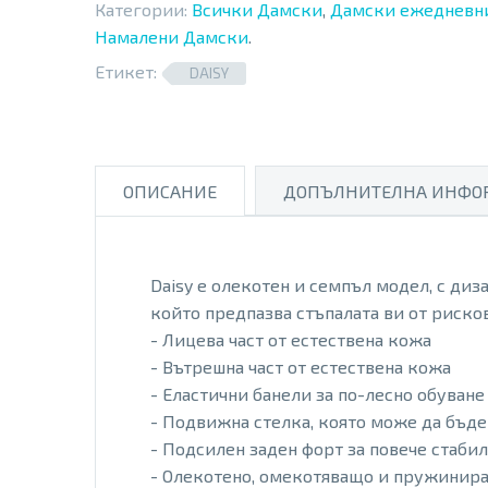
Категории:
Всички Дамски
,
Дамски ежедневн
Намалени Дамски
.
Етикет:
DAISY
ОПИСАНИЕ
ДОПЪЛНИТЕЛНА ИНФО
Daisy e олекотен и семпъл модел, с диз
който предпазва стъпалата ви от риско
- Лицева част от естествена кожа
- Вътрешна част от естествена кожа
- Еластични банели за по-лесно обуване
- Подвижна стелка, която може да бъд
- Подсилен заден форт за повече стаби
- Олекотено, омекотяващо и пружинира