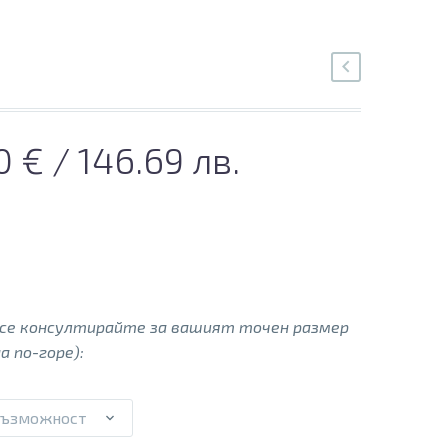
inal
Текущата
00
€
/ 146.69 лв.
e
цена
:
е:
00 €.
75.00 €.
 се консултирайте за вашият точен размер
а по-горе):
възможност