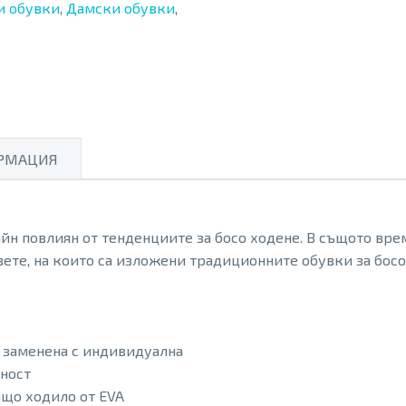
и обувки
,
Дамски обувки
,
РМАЦИЯ
айн повлиян от тенденциите за босо ходене. В същото вре
вете, на които са изложени традиционните обувки за босо
е заменена с индивидуална
лност
що ходило от EVA