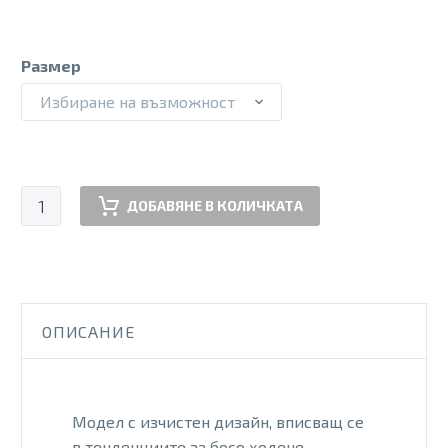
Размер
Избиране на възможност
количество
ДОБАВЯНЕ В КОЛИЧКАТА
за
PSO
255991
BARE
BLK
ОПИСАНИЕ
Модел с изчистен дизайн, вписващ се
в тенденциите за босо ходене.