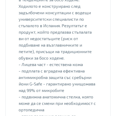
Ходилото е конструирано след
задълбочени консултации с водещи
университетски специалисти по
стъпалото в Испания. Резултатът е
продукт, който предпазва стъпалата
ви от недостатъците (риск от
подбиване на възглавничките и
петите), присъщи на традиционните
обувки за босо ходене.
- Лицева част - естествена кожа
- подплата с вградена ефективна
антимикробна защита със сребърни
йони G-Safe - гарантирано унищожава
над 99% от микробите
- подвижна анатомична стелка, която
може да се смени при необходимост с
ортопедична