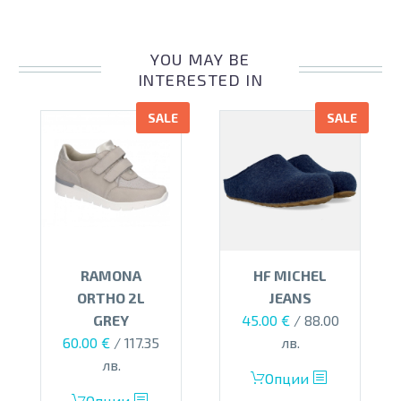
YOU MAY BE
INTERESTED IN
SALE
SALE
RAMONA
HF MICHEL
ORTHO 2L
JEANS
Original
Текущата
GREY
45.00
€
/ 88.00
Original
Текущата
price
цена
60.00
€
/ 117.35
лв.
price
цена
was:
е:
лв.
This
Опции
was:
е:
75.00 €.
45.00 €.
This
product
Опции