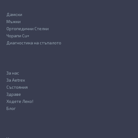
Дамски
Мъжки
Ортопедични Стелки
Чорапи Cu+
Диагностика на стъпалото
За нас
За Aetrex
Състояния
Здраве
Ходете Леко!
Блог