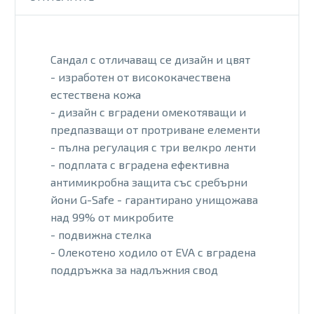
Сандал с отличаващ се дизайн и цвят
- изработен от висококачествена
естествена кожа
- дизайн с вградени омекотяващи и
предпазващи от протриване елементи
- пълна регулация с три велкро ленти
- подплата с вградена ефективна
антимикробна защита със сребърни
йони G-Safe - гарантирано унищожава
над 99% от микробите
- подвижна стелка
- Олекотено ходило от EVA с вградена
поддръжка за надлъжния свод