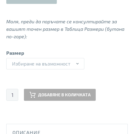
Моля, преди да поръчате се консултирайте за
вашият точен размер в Таблица Размери (бутона
по-горе):
Размер
Избиране на възможност
количество
ДОБАВЯНЕ В КОЛИЧКАТА
за
PSS
260742
CEREZA
ОПИСАНИЕ