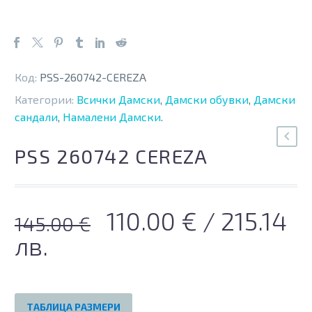
Код:
PSS-260742-CEREZA
Категории:
Всички Дамски
,
Дамски обувки
,
Дамски
сандали
,
Намалени Дамски
.
PSS 260742 CEREZA
Original
Текущата
110.00
€
/ 215.14
145.00
€
price
цена
лв.
was:
е:
145.00 €.
110.00 €.
ТАБЛИЦА РАЗМЕРИ