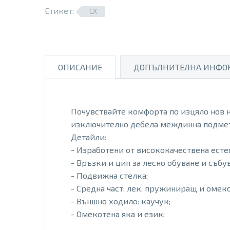
Етикет:
CX
ОПИСАНИЕ
ДОПЪЛНИТЕЛНА ИНФО
Почувствайте комфорта по изцяло нов н
изключително дебела междинна подмет
Детайли:
- Изработени от висококачествена есте
- Връзки и цип за лесно обуване и събу
- Подвижна стелка;
- Средна част: лек, пружиниращ и омек
- Външно ходило: каучук;
- Омекотена яка и език;