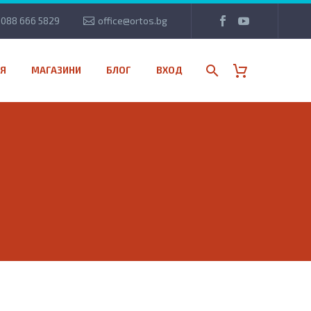
088 666 5829
office@ortos.bg
Я
МАГАЗИНИ
БЛОГ
ВХОД