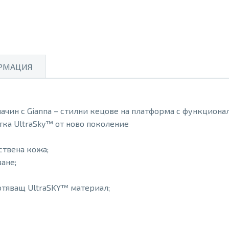
РМАЦИЯ
ачин с Gianna – стилни кецове на платформа с функционал
ка UltraSky™ от ново поколение
ствена кожа;
ване;
отяващ UltraSKY™ материал;