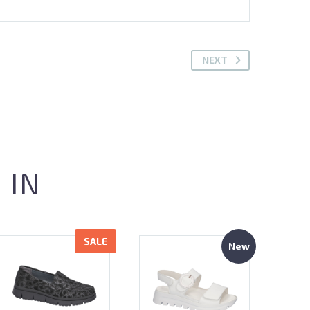
NEXT
 IN
SALE
New