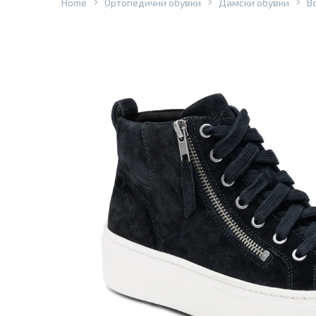
Home
Ортопедични обувки
Дамски обувки
В