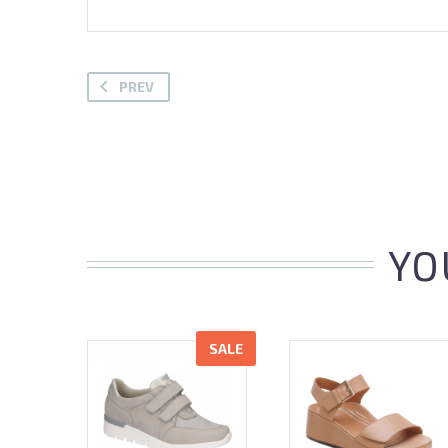
PREV
YO
SALE