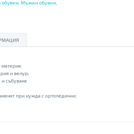
 обувки
,
Мъжки обувки
,
РМАЦИЯ
 материя:
рия и велур;
е и събуване
заменят при нужда с ортопедични;