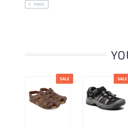
PREV
YO
SALE
SALE