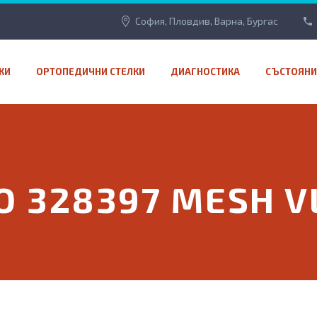
София, Пловдив, Варна, Бургас
КИ
ОРТОПЕДИЧНИ СТЕЛКИ
ДИАГНОСТИКА
СЪСТОЯНИ
O 328397 MESH V