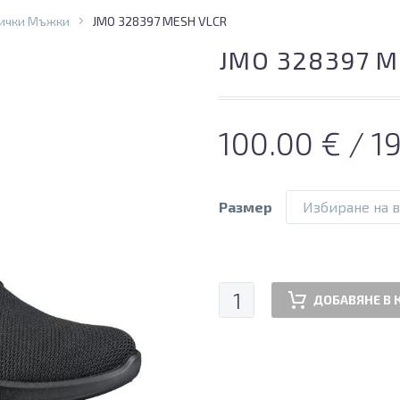
ички Мъжки
JMO 328397 MESH VLCR
JMO 328397 M
100.00
€
/ 1
Размер
Избиране на 
количество
ДОБАВЯНЕ В 
за
JMO
328397
MESH