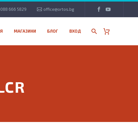
088 666 5829
office@ortos.bg
Я
МАГАЗИНИ
БЛОГ
ВХОД
LCR