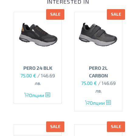
INTERESTED IN
SALE
SALE
PERO 24 BLK
PERO 2L
Original
Текущата
75.00
€
/ 146.69
CARBON
price
цена
Original
Текущата
лв.
75.00
€
/ 146.69
was:
е:
price
цена
лв.
This
Опции
110.00 €.
75.00 €.
was:
е:
product
This
Опции
110.00 €.
75.00 €.
has
product
multiple
has
variants.
multiple
SALE
SALE
The
variants.