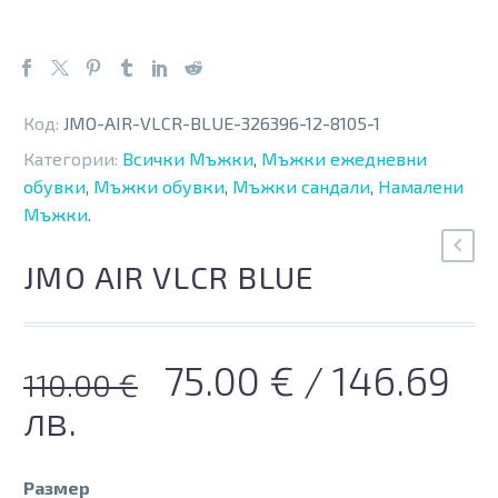
Код:
JMO-AIR-VLCR-BLUE-326396-12-8105-1
Категории:
Всички Мъжки
,
Мъжки ежедневни
обувки
,
Мъжки обувки
,
Мъжки сандали
,
Намалени
Мъжки
.
JMO AIR VLCR BLUE
Original
Текущата
75.00
€
/ 146.69
110.00
€
price
цена
лв.
was:
е:
Размер