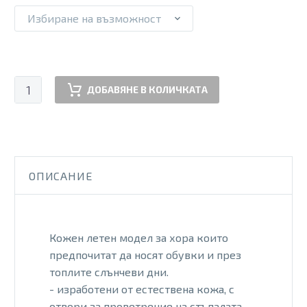
110.00 €.
75.00 €.
Избиране на възможност
количество
ДОБАВЯНЕ В КОЛИЧКАТА
за
JMO
AIR
VLCR
BLUE
ОПИСАНИЕ
Кожен летен модел за хора които
предпочитат да носят обувки и през
топлите слънчеви дни.
- изработени от естествена кожа, с
отвори за проветрение на стъпалата