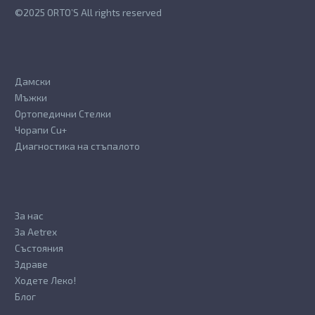
product
the
©2025 ORTO’S All rights reserved
page
product
page
Дамски
Мъжки
Ортопедични Стелки
Чорапи Cu+
Диагностика на стъпалото
За нас
За Aetrex
Състояния
Здраве
Ходете Леко!
Блог