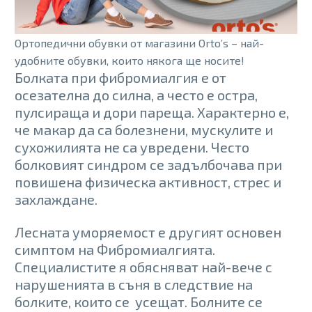
Ортопедични обувки от магазини Orto’s – най-
удобните обувки, които някога ще носите!
Болката при фибромиалгия е от
осезателна до силна, а често е остра,
пулсираща и дори пареща. Характерно е,
че макар да са болезнени, мускулите и
сухожилията не са увредени. Често
болковият синдром се задълбочава при
повишена физическа активност, стрес и
захлаждане.
Лесната уморяемост е другият основен
симптом на Фибромиалгията.
Специалистите я обясняват най-вече с
нарушенията в съня в следствие на
болките, които се усещат. Болните се