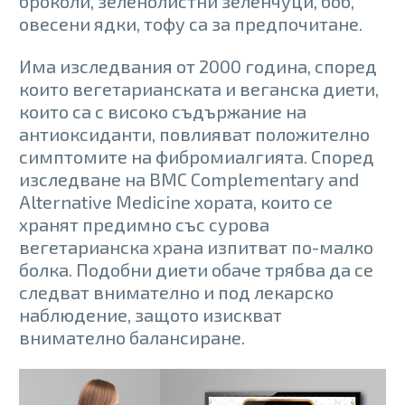
броколи, зеленолистни зеленчуци, боб,
овесени ядки, тофу са за предпочитане.
Има изследвания от 2000 година, според
които вегетарианската и веганска диети,
които са с високо съдържание на
антиоксиданти, повлияват положително
симптомите на фибромиалгията. Според
изследване на BMC Complementary and
Alternative Medicine хората, които се
хранят предимно със сурова
вегетарианска храна изпитват по-малко
болка. Подобни диети обаче трябва да се
следват внимателно и под лекарско
наблюдение, защото изискват
внимателно балансиране.