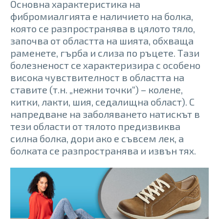
Основна характеристика на
фибромиалгията е наличието на болка,
която се разпространява в цялото тяло,
започва от областта на шията, обхваща
раменете, гърба и слиза по ръцете. Тази
болезненост се характеризира с особено
висока чувствителност в областта на
ставите (т.н. „нежни точки“) – колене,
китки, лакти, шия, седалищна област). С
напредване на заболяването натискът в
тези области от тялото предизвиква
силна болка, дори ако е съвсем лек, а
болката се разпространява и извън тях.