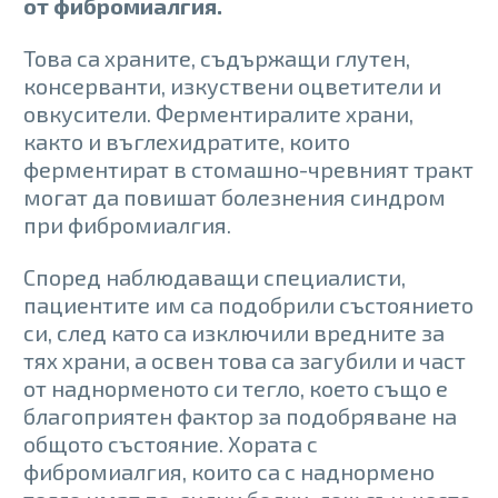
от фибромиалгия.
Това са храните, съдържащи глутен,
консерванти, изкуствени оцветители и
овкусители. Ферментиралите храни,
както и въглехидратите, които
ферментират в стомашно-чревният тракт
могат да повишат болезнения синдром
при фибромиалгия.
Според наблюдаващи специалисти,
пациентите им са подобрили състоянието
си, след като са изключили вредните за
тях храни, а освен това са загубили и част
от наднорменото си тегло, което също е
благоприятен фактор за подобряване на
общото състояние. Хората с
фибромиалгия, които са с наднормено