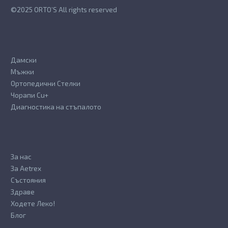
©2025 ORTO’S All rights reserved
Дамски
Мъжки
Ортопедични Стелки
Чорапи Cu+
Диагностика на стъпалото
За нас
За Aetrex
Състояния
Здраве
Ходете Леко!
Блог