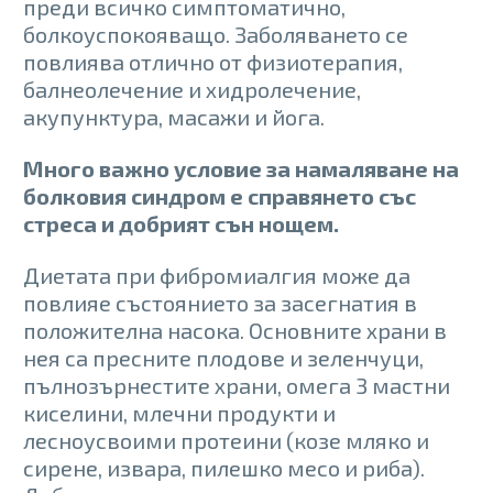
преди всичко симптоматично,
болкоуспокояващо. Заболяването се
повлиява отлично от физиотерапия,
балнеолечение и хидролечение,
акупунктура, масажи и йога.
Много важно условие за намаляване на
болковия синдром е справянето със
стреса и добрият сън нощем.
Диетата при фибромиалгия може да
повлияе състоянието за засегнатия в
положителна насока. Основните храни в
нея са пресните плодове и зеленчуци,
пълнозърнестите храни, омега 3 мастни
киселини, млечни продукти и
лесноусвоими протеини (козе мляко и
сирене, извара, пилешко месо и риба).