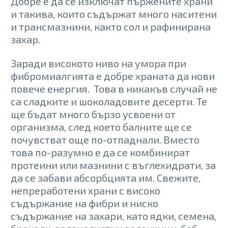
Добре е да се изключат пържените храни
и такива, които съдържат много наситени
и трансмазнини, както сол и рафинирана
захар.
Заради високото ниво на умора при
фибромиалгията е добре храната да нови
повече енергия. Това в никакъв случай не
са сладките и шоколадовите десерти. Те
ще бъдат много бързо усвоени от
организма, след което балните ще се
почувстват още по-отпаднали. Вместо
това по-разумно е да се комбинират
протеини или мазнини с въглехидрати, за
да се забави абсорбцията им. Свежите,
непреработени храни с високо
съдържание на фибри и ниско
съдържание на захари, като ядки, семена,