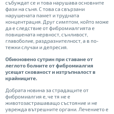
събуждат се и това нарушава основните
фази на съня. С това са свързани
нарушената памет и трудната
концентрация. Друг симптом, който може
да е следствие от фибромиалгията е
повишената нервност, сънливост,
главоболие, раздразнителност, а в по-
тежки случаи и депресия.
Обикновено сутрин при ставане от
леглото болните от фибромиалгия
усещат скованост и изтръпналост в
крайниците.
Добрата новина за страдащите от
фибромиалгия е, че тя не е
животозастрашаващо състояние и не
уврежда вътрешните органи. Лечението е