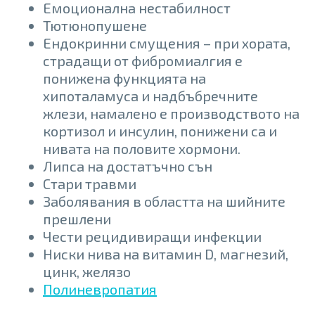
Емоционална нестабилност
Тютюнопушене
Ендокринни смущения – при хората,
страдащи от фибромиалгия е
понижена функцията на
хипоталамуса и надбъбречните
жлези, намалено е производството на
кортизол и инсулин, понижени са и
нивата на половите хормони.
Липса на достатъчно сън
Стари травми
Заболявания в областта на шийните
прешлени
Чести рецидивиращи инфекции
Ниски нива на витамин D, магнезий,
цинк, желязо
Полиневропатия