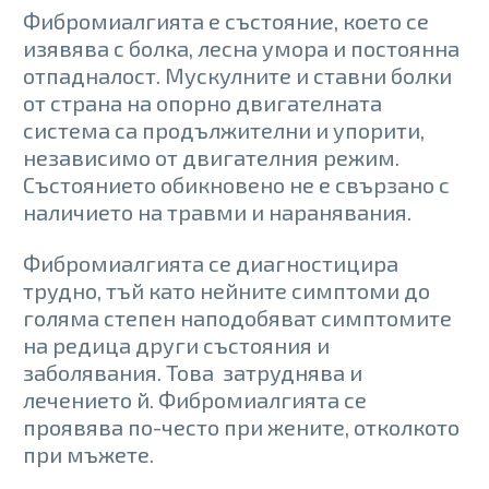
Фибромиалгията е състояние, което се
изявява с болка, лесна умора и постоянна
отпадналост. Мускулните и ставни болки
от страна на опорно двигателната
система са продължителни и упорити,
независимо от двигателния режим.
Състоянието обикновено не е свързано с
наличието на травми и наранявания.
Фибромиалгията се диагностицира
трудно, тъй като нейните симптоми до
голяма степен наподобяват симптомите
на редица други състояния и
заболявания. Това затруднява и
лечението й. Фибромиалгията се
проявява по-често при жените, отколкото
при мъжете.