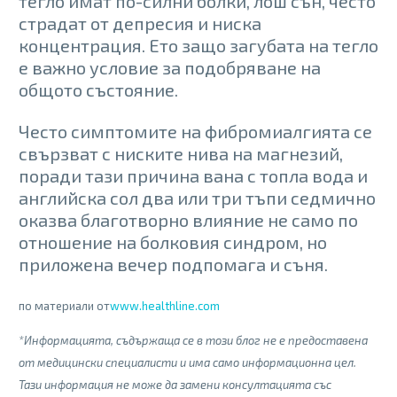
тегло имат по-силни болки, лош сън, често
страдат от депресия и ниска
концентрация. Ето защо загубата на тегло
е важно условие за подобряване на
общото състояние.
Често симптомите на фибромиалгията се
свързват с ниските нива на магнезий,
поради тази причина вана с топла вода и
английска сол два или три тъпи седмично
оказва благотворно влияние не само по
отношение на болковия синдром, но
приложена вечер подпомага и съня.
по материали от
www.healthline.com
*Информацията, съдържаща се в този блог не е предоставена
от медицински специалисти и има само информационна цел.
Тази информация не може да замени консултацията със