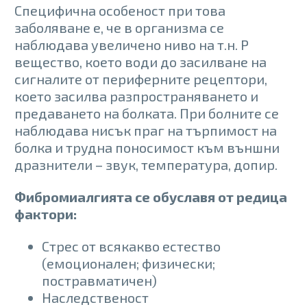
Специфична особеност при това
заболяване е, че в организма се
наблюдава увеличено ниво на т.н. Р
вещество, което води до засилване на
сигналите от периферните рецептори,
което засилва разпространяването и
предаването на болката. При болните се
наблюдава нисък праг на търпимост на
болка и трудна поносимост към външни
дразнители – звук, температура, допир.
Фибромиалгията се обуславя от редица
фактори:
Стрес от всякакво естество
(емоционален; физически;
постравматичен)
Наследственост