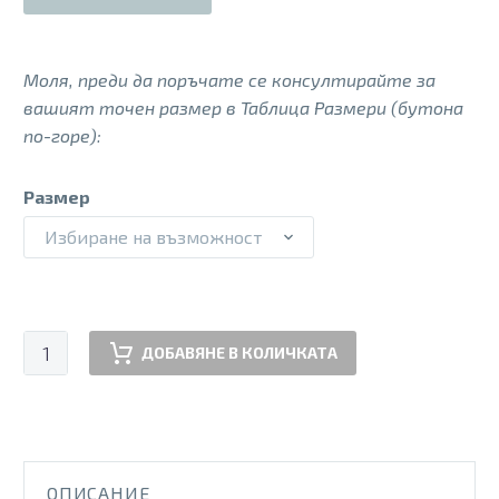
Моля, преди да поръчате се консултирайте за
вашият точен размер в Таблица Размери (бутона
по-горе):
Размер
Избиране на възможност
количество
ДОБАВЯНЕ В КОЛИЧКАТА
за
PSS
250381
2L
SKY
ОПИСАНИЕ