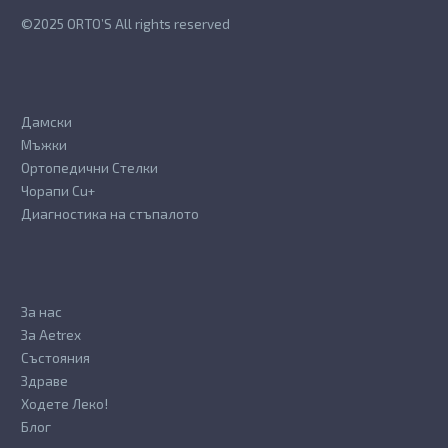
the
the
©2025 ORTO’S All rights reserved
product
product
page
page
Дамски
Мъжки
Ортопедични Стелки
Чорапи Cu+
Диагностика на стъпалото
За нас
За Aetrex
Състояния
Здраве
Ходете Леко!
Блог