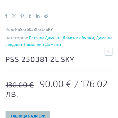
Код:
PSS-250381-2L-SKY
Категории:
Всички Дамски
,
Дамски обувки
,
Дамски
сандали
,
Намалени Дамски
.
PSS 250381 2L SKY
Original
Текущата
90.00
€
/ 176.02
130.00
€
price
цена
лв.
was:
е:
130.00 €.
90.00 €.
ТАБЛИЦА РАЗМЕРИ