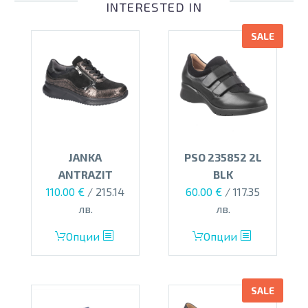
INTERESTED IN
SALE
JANKA
PSO 235852 2L
ANTRAZIT
BLK
Original
Текущата
Original
Текущата
110.00
€
/ 215.14
60.00
€
/ 117.35
price
цена
price
цена
лв.
лв.
was:
е:
was:
е:
This
This
Опции
Опции
135.00 €.
110.00 €.
140.00 €.
60.00 €.
product
product
has
has
multiple
multiple
SALE
variants.
variants.