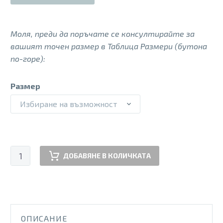
Моля, преди да поръчате се консултирайте за
вашият точен размер в Таблица Размери (бутона
по-горе):
Размер
Избиране на възможност
количество
ДОБАВЯНЕ В КОЛИЧКАТА
за
GHOST
MAX3
WX
BLK
ОПИСАНИЕ