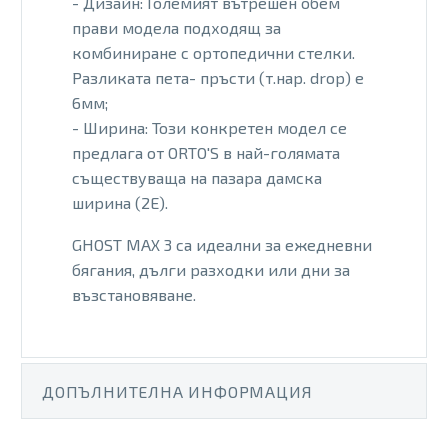
- Дизайн: Големият вътрешен обем
прави модела подходящ за
комбиниране с ортопедични стелки.
Разликата пета- пръсти (т.нар. drop) е
6мм;
- Ширина: Този конкретен модел се
предлага от ORTO'S в най-голямата
съществуваща на пазара дамска
ширина (2Е).
GHOST MAX 3 са идеални за ежедневни
бягания, дълги разходки или дни за
възстановяване.
ДОПЪЛНИТЕЛНА ИНФОРМАЦИЯ