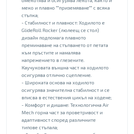
омекотява и осигурява лекота, както и
меко и плавно ""приземяване"" с всяка
стъпка;
- Стабилност и плавност: Ходилото е
GlideRoll Rocker (люлеещ се стол)
дизайн подпомага плавното
преминаване на стъпването от петата
към пръстите и намалява
напрежението в глезените.
Каучуковата външна част на ходилото
осигурява отлично сцепление.
- Широката основа на ходилото
осигурява значителна стабилност и се
вписва в естествения цикъл на ходене;
- Комфорт и дишане: Технологична Air
Mech горна част за проветривост и
адаптивност според различните
типове стъпала;