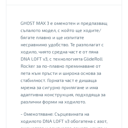
GHOST MAX 3 е омекотен и предпазващ
съпалото модел, с който ще ходите/
бягате плавно и ще изпитате
несравнимо удобство. Те разполагат с
ходило, чиято средна част е от пяна
DNA LOFT v3, с технологията GlideRoll
Rocker за по-плавно преминаване от
пета към пръсти и широка основа за
стабилност. Горната част е дишаща
мрежа за сигурно прилягане и има
адаптивна конструкция, подходяща за
различни форми на ходилото.
- Омекотяване: Сърцевината на
ходилото DNA LOFT v3 обогатена с азот,