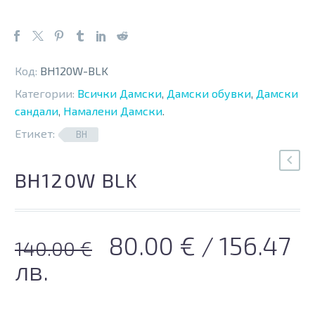
Код:
BH120W-BLK
Категории:
Всички Дамски
,
Дамски обувки
,
Дамски
сандали
,
Намалени Дамски
.
Етикет:
BH
BH120W BLK
Original
Текущата
80.00
€
/ 156.47
140.00
€
price
цена
лв.
was:
е: