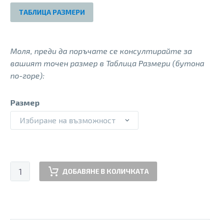
140.00 €.
80.00 €.
ТАБЛИЦА РАЗМЕРИ
Моля, преди да поръчате се консултирайте за
вашият точен размер в Таблица Размери (бутона
по-горе):
Размер
Избиране на възможност
количество
ДОБАВЯНЕ В КОЛИЧКАТА
за
BH120W
BLK