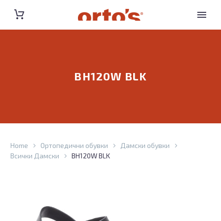
BH120W BLK
Home
Ортопедични обувки
Дамски обувки
Всички Дамски
BH120W BLK