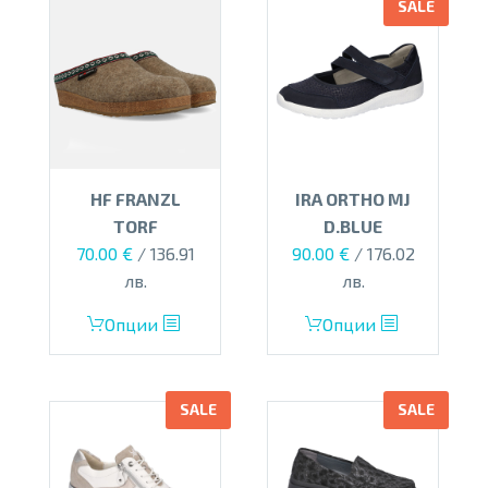
SALE
HF FRANZL
IRA ORTHO MJ
TORF
D.BLUE
Original
Текущата
70.00
€
/ 136.91
90.00
€
/ 176.02
price
цена
лв.
лв.
was:
е:
This
This
Опции
Опции
125.00 €.
90.00 €.
product
product
has
has
multiple
multiple
SALE
SALE
variants.
variants.
The
The
options
options