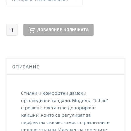
количество
ДОБАВЯНЕ В КОЛИЧКАТА
за
SC364W
CORK
ОПИСАНИЕ
Стилни и комфортни дамски
ортопедични сандали. Моделът "Jillian"
е решен с елегантно декорирани
каишки, които се регулират за
перфектна съвместимост с различните
видове стъпала. Идеален за горещите