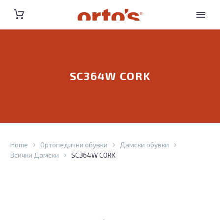
SC364W CORK
Home
Ортопедични обувки
Дамски обувки
Всички Дамски
SC364W CORK