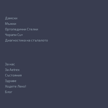
page
Дамски
Мъжки
Ортопедични Стелки
Чорапи Cu+
Диагностика на стъпалото
За нас
За Aetrex
Състояния
Здраве
Ходете Леко!
Блог