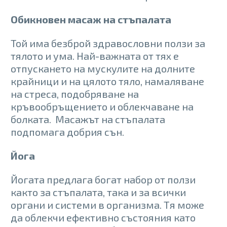
Обикновен масаж на стъпалата
Той има безброй здравословни ползи за
тялото и ума. Най-важната от тях е
отпускането на мускулите на долните
крайници и на цялото тяло, намаляване
на стреса, подобряване на
кръвообръщението и облекчаване на
болката. Масажът на стъпалата
подпомага добрия сън.
Йога
Йогата предлага богат набор от ползи
както за стъпалата, така и за всички
органи и системи в организма. Тя може
да облекчи ефективно състояния като