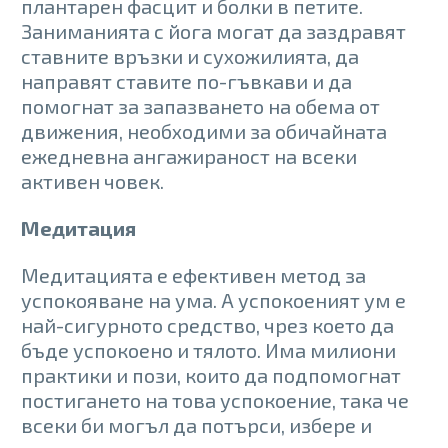
плантарен фасцит и болки в петите.
Заниманията с йога могат да заздравят
ставните връзки и сухожилията, да
направят ставите по-гъвкави и да
помогнат за запазването на обема от
движения, необходими за обичайната
ежедневна ангажираност на всеки
активен човек.
Медитация
Медитацията е ефективен метод за
успокояване на ума. А успокоеният ум е
най-сигурното средство, чрез което да
бъде успокоено и тялото. Има милиони
практики и пози, които да подпомогнат
постигането на това успокоение, така че
всеки би могъл да потърси, избере и