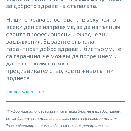
за доброто здраве на стъпалата.
Нашите крака са основата, върху която
всеки ден се изправяме, за да изпълним
своите професионални и ежедневни
задължения. Здравите стъпала
гарантират добро здраве и бистър ум. Те
са гаранция, че можем да посрещнем и
да се справим с всяко
предизвикателство, което животът ни
поднесе.
footprints.aetrex.com
*Информацията, съдържаща се в този блог не е предоставена
от медицински специалисти и има само информационна цел.
Тази информация не може да замени консултацията със