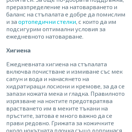
преразпределение на натоварването и
баланс на стъпалата е добре да помислим
и за
ортопедични стелки
, с които да им
подсигурим оптимални условия за
ежедневното натоварване.
Хигиена
Ежедневната хигиена на стъпалата
включва почистване и измиване със мек
сапун и вода и нанасянето на
хидратиращи лосиони и кремове, за да се
запази кожата мека и гладка. Правилното
изрязване на ноктите предотвратява
врастването им в меките тъкани на
пръстите, затова е много важно да се
прави редовно. Грижата за кожичките
около нокътната плочка също допринася