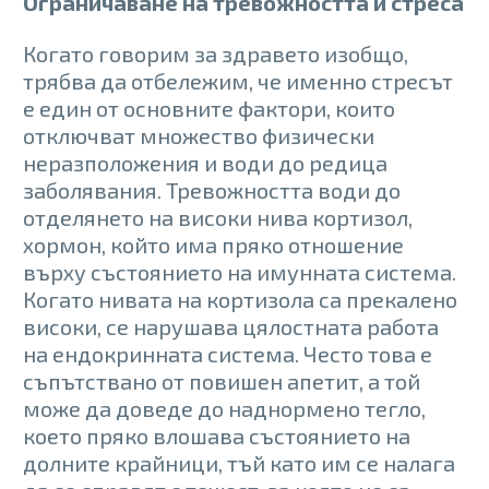
Ограничаване на тревожността и стреса
Когато говорим за здравето изобщо,
трябва да отбележим, че именно стресът
е един от основните фактори, които
отключват множество физически
неразположения и води до редица
заболявания. Тревожността води до
отделянето на високи нива кортизол,
хормон, който има пряко отношение
върху състоянието на имунната система.
Когато нивата на кортизола са прекалено
високи, се нарушава цялостната работа
на ендокринната система. Често това е
съпътствано от повишен апетит, а той
може да доведе до наднормено тегло,
което пряко влошава състоянието на
долните крайници, тъй като им се налага