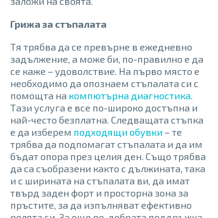
заложи на своята.
Грижа за стъпалата
Тя трябва да се превърне в ежедневно
задължение, а може би, по-правилно е да
се каже – удоволствие. На първо място е
необходимо да опознаем стъпалата си с
помощта на
компютърна диагностика
.
Тази услуга е все по-широко достъпна и
най-често безплатна. Следващата стъпка
е да изберем
подходящи обувки
– те
трябва да подпомагат стъпалата и да им
бъдат опора през целия ден. Също трябва
да са съобразени както с дължината, така
и с ширината на стъпалата ви, да имат
твърд заден форт и просторна зона за
пръстите, за да изпълняват ефективно
ролята си. За още по-добрата поддръжка,