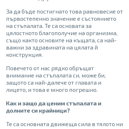
За да бъде постигнато това равновесие от
първостепенно значение е състоянието
на стъпалата. Те са основата за
цялостното благополучие на организма,
също както основите на къщата, са най-
важни за здравината на цялата й
конструкция.
Повечето от нас рядко обръщат
внимание на стъпалата си, може би,
защото са най-далече от главата и
лицето, и това е много погрешно.
Как и защо да ценим стъпалата и
долните си крайници?
Те са основната движеща сила в тялото ни