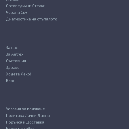
Ортопедични Стелки
Чорапи Cu+
Диагностика на стъпалото
За нас
За Aetrex
Състояния
Здраве
Ходете Леко!
Блог
Условия за ползване
Политика Лични Данни
Поръчка и Доставка
Карта на сайта