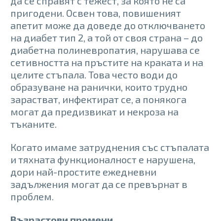
да се справят с тежест, за която не са
пригодени. Освен това, повишеният
апетит може да доведе до отключването
на диабет тип 2, а той от своя страна – до
диабетна полиневропатия, нарушава се
сетивността на пръстите на краката и на
целите стъпала. Това често води до
образуване на ранички, които трудно
зарастват, инфектират се, а понякога
могат да предизвикат и некроза на
тъканите.
Когато имаме затруднения със стъпалата
и тяхната функционалност е нарушена,
дори най-простите ежедневни
задължения могат да се превърнат в
проблем.
Възрастови промени