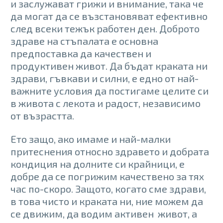
и заслужават грижи и внимание, така че
да могат да се възстановяват ефективно
след всеки тежък работен ден. Доброто
здраве на стъпалата е основна
предпоставка да качествен и
продуктивен живот. Да бъдат краката ни
здрави, гъвкави и силни, е едно от най-
важните условия да постигаме целите си
в живота с лекота и радост, независимо
от възрастта.
Ето защо, ако имаме и най-малки
притеснения относно здравето и добрата
кондиция на долните си крайници, е
добре да се погрижим качествено за тях
час по-скоро. Защото, когато сме здрави,
в това чисто и краката ни, ние можем да
се движим, да водим активен живот, а