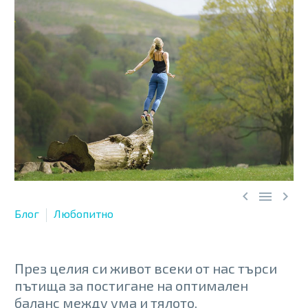



Блог
Любопитно
През целия си живот всеки от нас търси
пътища за постигане на оптимален
баланс между ума и тялото.